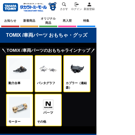
さがす
ログイン
新規登録
オリジナル
お知らせ
新着商品
再入荷
特集
商品
TOMIX /車両パーツ おもちゃ・グッズ
TOMIX /車両パーツのおもちゃラインナップ
動力台車
パンタグラフ
カプラー（連結
器）
モーター
その他