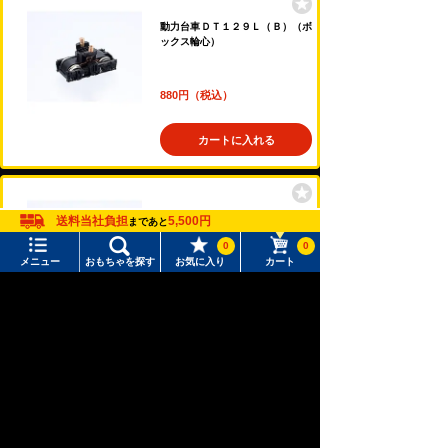
動力台車ＤＴ１２９Ｌ（Ｂ）（ボ
ックス輪心）
880円（税込）
カートに入れる
動力台車ＤＴ１２９Ｋ（Ａ）（プ
送料当社負担
5,500円
まであと
レート輪心）
0
0
メニュー
おもちゃを探す
お気に入り
カート
880円（税込）
メニュー
おもちゃをさがす
カートに入れる
タカラトミーモール トップ
さがす
マイページ
注目ワード
動力台車ＤＴ１２９Ｌ（Ｂ）（プ
購入履歴
レート輪心）
#ホロビートカードゲーム
#トイ・ストーリー