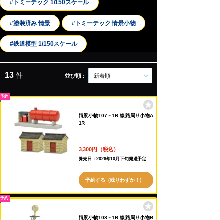
#トミーテック 1/150スケール
#塗装済み 情景
#トミーテック 情景小物
#鉄道模型 1/150スケール
13
件
並び順：
新着順
予約
情景小物107－1R 線路周り小物A
1R
3,300円（税込）
発売日：2026年10月下旬発送予定
予約する（残りわずか！）
予約
情景小物108－1R 線路周り小物B