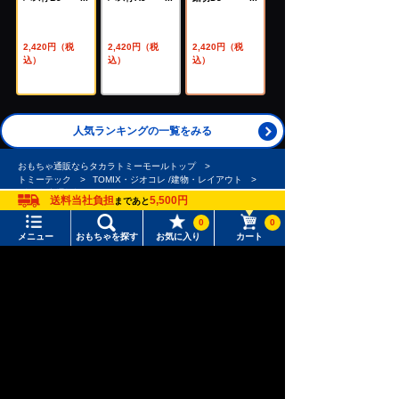
（33510
（33509
（32452
8）
2）
2）
2,420円（税
2,420円（税
2,420円（税
込）
込）
込）
人気ランキングの一覧をみる
おもちゃ通販ならタカラトミーモールトップ
トミーテック
TOMIX・ジオコレ /建物・レイアウト
鉄道・交通施設
送料当社負担
5,500円
まであと
0
0
メニュー
おもちゃを探す
お気に入り
カート
メニュー
おもちゃをさがす
タカラトミーモール トップ
さがす
マイページ
注目ワード
購入履歴
#ホロビートカードゲーム
#トイ・ストーリー