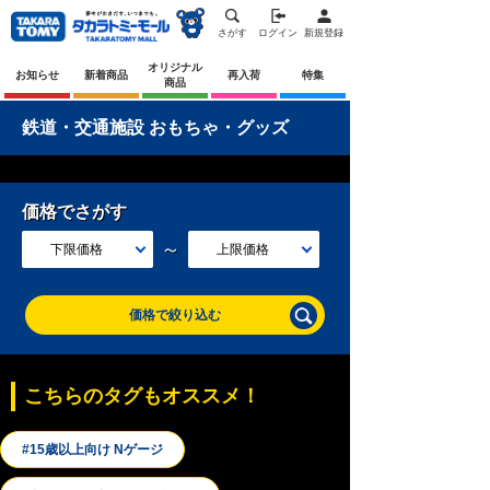
さがす
ログイン
新規登録
オリジナル
お知らせ
新着商品
再入荷
特集
商品
鉄道・交通施設 おもちゃ・グッズ
価格でさがす
～
下限価格
上限価格
価格で絞り込む
こちらのタグもオススメ！
#15歳以上向け Nゲージ