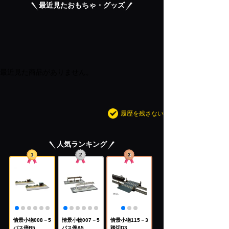
最近見たおもちゃ・グッズ
最近見た商品がありません。
履歴を残さない
人気ランキング
1
2
3
情景小物008－5
情景小物007－5
情景小物115－3
バス停B5
バス停A5
踏切D3