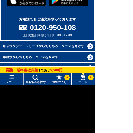
お電話でもご注文を承っております
0120-950-108
土日祝祭日を除く平日10:00〜17:00
キャラクター・シリーズからおもちゃ・グッズをさがす
年齢別からおもちゃ・グッズをさがす
ジャンルからおもちゃ・グッズをさがす
送料当社負担
5,500円
まであと
0
0
新着商品からおもちゃ・グッズをさがす
メニュー
おもちゃを探す
お気に入り
カート
オリジナル商品からおもちゃ・グッズをさがす
メニュー
おもちゃをさがす
再入荷商品からおもちゃ・グッズをさがす
タカラトミーモール トップ
さがす
個人情報保護方針
マイページ
注目ワード
このサイトについて
購入履歴
#ホロビートカードゲーム
#トイ・ストーリー