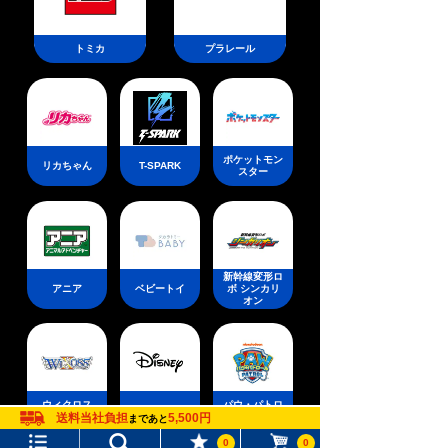
トミカ
プラレール
ポケットモン
リカちゃん
T-SPARK
スター
新幹線変形ロ
アニア
ベビートイ
ボ シンカリ
オン
ウィクロス
パウ・パトロ
ディズニー
送料当社負担
5,500円
（WIXOSS）
ール
まであと
0
0