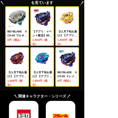
を見ています
BEYBLADE X
【アプリ・イベ
【11月下旬お届
CX-00 ワルキュ
ント限定】BEY
け】【アプリ・
ーレボルトS4-7
BLADE X CX-0
イベント限定】
0円（税込）
1,900円（税
1,800円（税
0V メタルコー
0 ブースター ド
BEYBLADE X
込）
込）
ト:ゴールド【レ
レイクブレイブ
CX-00 ブースタ
アベイ交換チケ
G4-70I メタル
ー ホーネットフ
ット対象】
コート:ブルー
ォートR7-60T
【レアベイ購入
メタルコート:イ
チケット対象】
エロー
【11月下旬お届
【11月下旬お届
BEYBLADE X
け】【アプリ・
け】【アプリ・
CX-00 ドレイク
イベント限定】
イベント限定】
ブレイブG4-70I
1,800円（税
1,800円（税
0円（税込）
BEYBLADE X
BEYBLADE X
メタルコート:ブ
込）
込）
CX-00 ブースタ
CX-00 ブースタ
ルー【レアベイ
ー バックスアン
ー クラーケンリ
交換チケット対
関連キャラクター・シリーズ
トラーズB2-60
グルS3-70O メ
象】
D メタルコート:
タルコート:ブル
オレンジ
ー