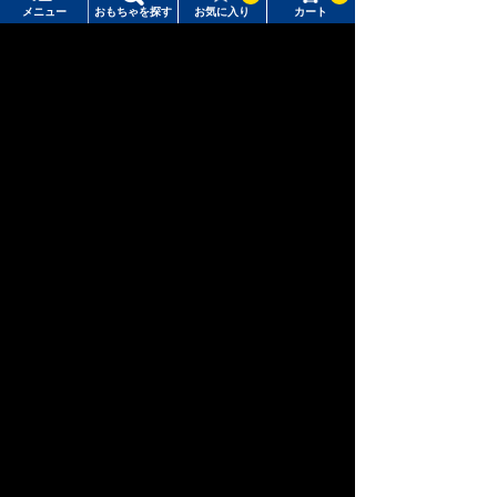
メニュー
おもちゃを探す
お気に入り
カート
おもちゃ通販ならタカラトミーモールトップ
トミーテック
TOMIX /車両パーツ
動力台車
メニュー
おもちゃをさがす
タカラトミーモール トップ
さがす
マイページ
注目ワード
購入履歴
#ホロビートカードゲーム
#トイ・ストーリー
入荷案内申し込み商品リスト
#ピクチューブ
#Nuiパン
所持クーポン一覧
#スクランブルポリスステーション
会員情報変更
キャラクター・シリーズからおもちゃ・グッズをさがす
すべてのメニューを見る
年齢別からおもちゃ・グッズをさがす
ユーザーメニュー
ジャンルからおもちゃ・グッズをさがす
ログイン
新着商品からおもちゃ・グッズをさがす
新規会員登録
オリジナル商品からおもちゃ・グッズをさがす