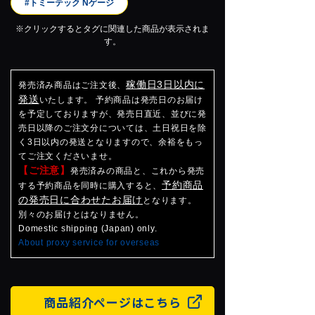
#トミーテック Nゲージ
※クリックするとタグに関連した商品が表示されま
す。
稼働日3日以内に
発売済み商品はご注文後、
発送
いたします。 予約商品は発売日のお届け
を予定しておりますが、発売日直近、並びに発
売日以降のご注文分については、土日祝日を除
く3日以内の発送となりますので、余裕をもっ
てご注文くださいませ。
【ご注意】
発売済みの商品と、これから発売
予約商品
する予約商品を同時に購入すると、
の発売日に合わせたお届け
となります。
別々のお届けとはなりません。
Domestic shipping (Japan) only.
About proxy service for overseas
商品紹介ページはこちら