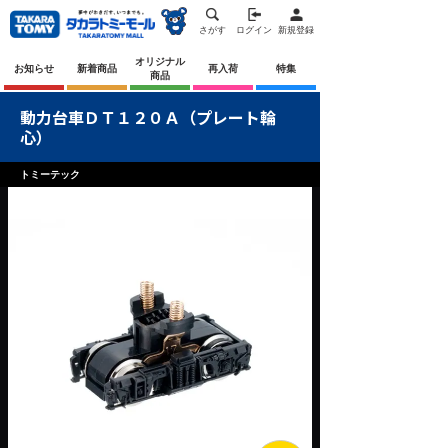
さがす
ログイン
新規登録
オリジナル
お知らせ
新着商品
再入荷
特集
商品
動力台車ＤＴ１２０Ａ（プレート輪
心）
トミーテック