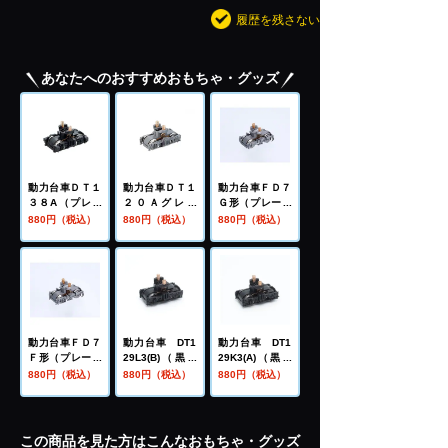
履歴を残さない
あなたへのおすすめおもちゃ・グッズ
動力台車ＤＴ１
動力台車ＤＴ１
動力台車ＦＤ７
３８A（プレー
２０Ａグレー
Ｇ形（プレート
ト輪心）
（プレート輪
輪心）
880円（税込）
880円（税込）
880円（税込）
心）
動力台車ＦＤ７
動力台車 DT1
動力台車 DT1
Ｆ形（プレート
29L3(B)（黒車
29K3(A)（黒車
輪心）
輪・プレート輪
輪・プレート輪
880円（税込）
880円（税込）
880円（税込）
心）
心）
この商品を見た方はこんなおもちゃ・グッズ