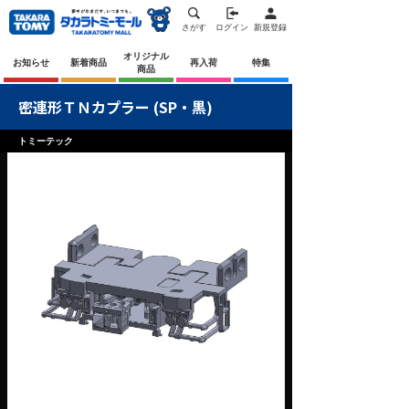
さがす
ログイン
新規登録
オリジナル
お知らせ
新着商品
再入荷
特集
商品
密連形ＴＮカプラー (SP・黒)
トミーテック