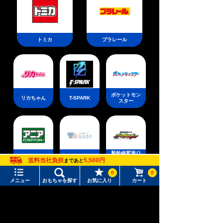
トミカ
プラレール
ポケットモン
リカちゃん
T-SPARK
スター
新幹線変形ロ
アニア
ベビートイ
ボ シンカリ
送料当社負担
5,500円
まであと
オン
0
0
メニュー
おもちゃを探す
お気に入り
カート
メニュー
おもちゃをさがす
タカラトミーモール トップ
ウィクロス
パウ・パトロ
ディズニー