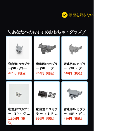
履歴を残さない
あなたへのおすすめおもちゃ・グッズ
密自連TNカプラ
密連形TNカプラ
密連形TNカプラ
ー(SP・グレー)
ー(SP・グレ
ー (SP・グレ
ー・電連１段付)
ー・電連1段付)
440円（税込）
440円（税込）
440円（税込）
密連形TNカプラ
密自連ＴＮカプ
密連形TNカプラ
ー (SP・グレ
ラー（ＳＰ・
ー (SP・グレ
ー・電連1段
黒）
ー・電連1段付)
1,100円（税
550円（税込）
440円（税込）
付・スカート付)
込）