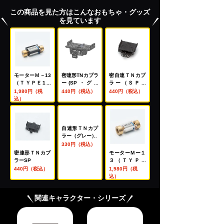
この商品を見た方はこんなおもちゃ・グッズ
を見ています
モーターＭ－13
密連形TNカプラ
密自連ＴＮカプ
（ＴＹＰＥ1・
ー(SP・グレ
ラー（ＳＰ・
ホルダー/接点
ー・電連１段付)
黒）
1,980円（税
440円（税込）
440円（税込）
付）
込）
自連形ＴＮカプ
ラー（グレー）
330円（税込）
密連形ＴＮカプ
モーターＭー１
ラーSP
３（ＴＹＰＥ
３）
440円（税込）
1,980円（税
込）
関連キャラクター・シリーズ