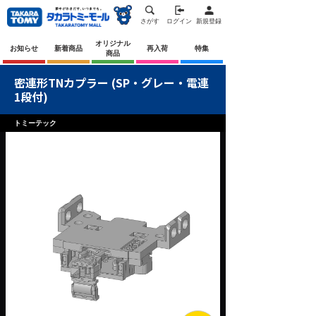
さがす
ログイン
新規登録
オリジナル
お知らせ
新着商品
再入荷
特集
商品
密連形TNカプラー (SP・グレー・電連
1段付)
トミーテック