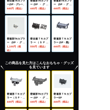
密自連TNカプラ
密連形TNカプラ
密連形TNカプラ
ー(SP・グレー)
ー(SP・グレ
ー (SP・グレ
ー・電連１段付)
ー・電連1段付)
440円（税込）
440円（税込）
440円（税込）
密連形TNカプラ
密自連ＴＮカプ
密連形ＴＮカプ
ー (SP・グレ
ラー（ＳＰ・
ラー (SP・黒)
ー・電連1段
黒）
1,100円（税
550円（税込）
440円（税込）
付・スカート付)
込）
この商品を見た方はこんなおもちゃ・グッズ
を見ています
密連形ＴＮカプ
密連形TNカプラ
密連形ＴＮカプ
ラー（ＳＰ・グ
ー(SP・グレ
ラーSP
レー・２段電連
ー・電連１段付)
440円（税込）
440円（税込）
440円（税込）
付き）