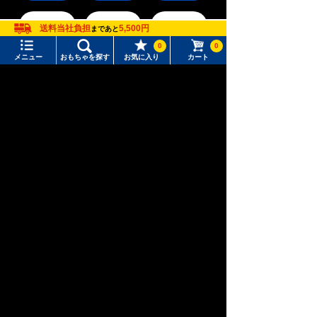
送料当社負担
5,500円
まであと
0
0
メニュー
おもちゃを探す
お気に入り
カート
新幹線変形ロ
アニア
ベビートイ
ボ シンカリ
メニュー
おもちゃをさがす
オン
タカラトミーモール トップ
さがす
マイページ
注目ワード
ウィクロス
パウ・パトロ
ディズニー
購入履歴
（WIXOSS）
ール
#ホロビートカードゲーム
#トイ・ストーリー
入荷案内申し込み商品リスト
#ピクチューブ
#Nuiパン
おもちゃ通販ならタカラトミーモールトップ
トミーテック
TOMIX /車両パーツ
所持クーポン一覧
#スクランブルポリスステーション
カプラー（連結器）
会員情報変更
キャラクター・シリーズからおもちゃ・グッズをさがす
すべてのメニューを見る
年齢別からおもちゃ・グッズをさがす
ユーザーメニュー
ジャンルからおもちゃ・グッズをさがす