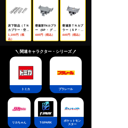
床下部品（ＴＮ
密連形TNカプラ
密連形ＴＮカプ
カプラー・空気
ー (SP・グレ
ラー（ＳＰ・グ
配管付用・グレ
ー・電連1段付)
レー・電連付）
1,100円（税
440円（税込）
440円（税込）
ー）
込）
関連キャラクター・シリーズ
トミカ
プラレール
ポケットモン
リカちゃん
T-SPARK
スター