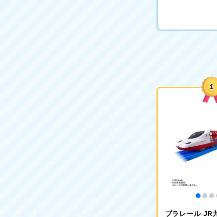
1
プラレール JR