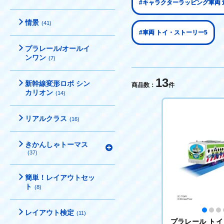
#キャラクターラッピング車両
情景
(41)
#車両 トイ・ストーリー5
プラレール/オールイ
ンワン
(7)
13
新幹線変形ロボ シン
商品数：
件
カリオン
(14)
リアルクラス
(16)
きかんしゃトーマス
(37)
簡単！レイアウトセッ
ト
(8)
レイアウト検定
(11)
プラレール ト