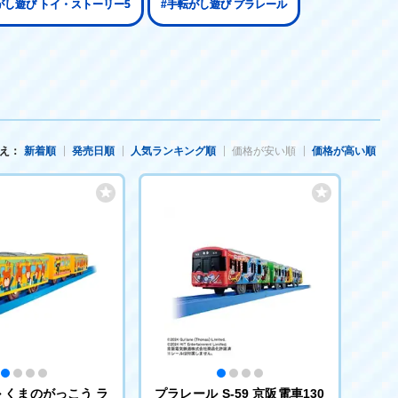
がし遊び トイ・ストーリー5
#手転がし遊び プラレール
え：
新着順
発売日順
人気ランキング順
価格が安い順
価格が高い順
 くまのがっこう ラ
プラレール S-59 京阪電車130