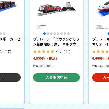
０系 カービ
プラレール 『ヱヴァンゲリヲ
プラレール
ン新劇場版：序』 ネルフ専用
マリオ ト
鉄道下二子山支線 「ヤシマ作
かもめ
.9
4.8
（17）
（11）
戦」 DD51形+シキ880形(B2
4,950円（税込）
6,600円
梁)大物車
対象年齢：3歳～
対象年齢：3
なし
入荷案内申込
カ