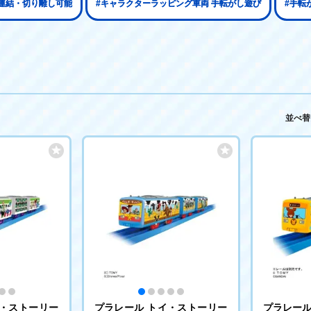
 連結・切り離し可能
#キャラクターラッピング車両 手転がし遊び
#手転
並べ替
イ・ストーリー
プラレール トイ・ストーリー
プラレール