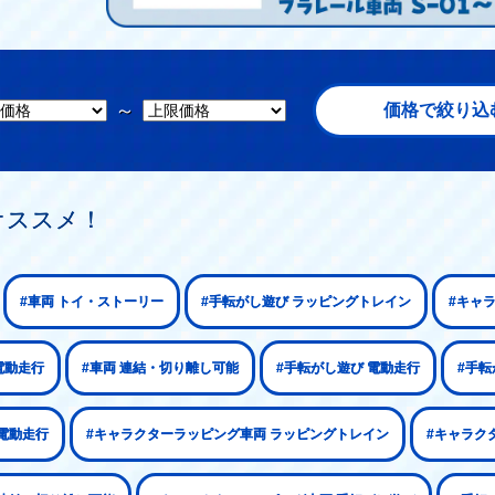
～
価格で絞り込
オススメ！
#車両 トイ・ストーリー
#手転がし遊び ラッピングトレイン
#キャ
電動走行
#車両 連結・切り離し可能
#手転がし遊び 電動走行
#手転
電動走行
#キャラクターラッピング車両 ラッピングトレイン
#キャラク