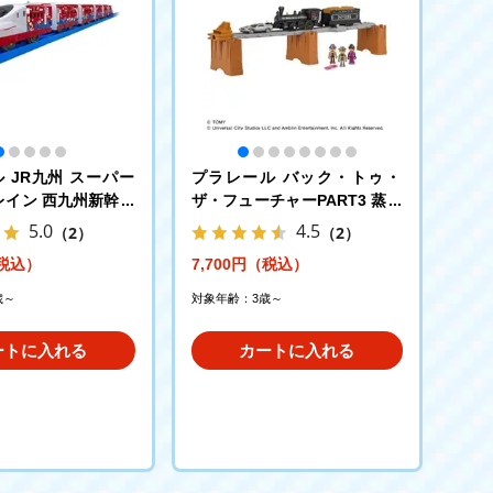
 JR九州 スーパー
プラレール バック・トゥ・
レイン 西九州新幹線
ザ・フューチャーPART3 蒸気
機関車131号＋タイムマシン
5.0
4.5
（2）
（2）
（税込）
7,700円（税込）
歳～
対象年齢：3歳～
ートに入れる
カートに入れる