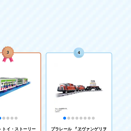
3
4
 トイ・ストーリー
プラレール 『ヱヴァンゲリヲ