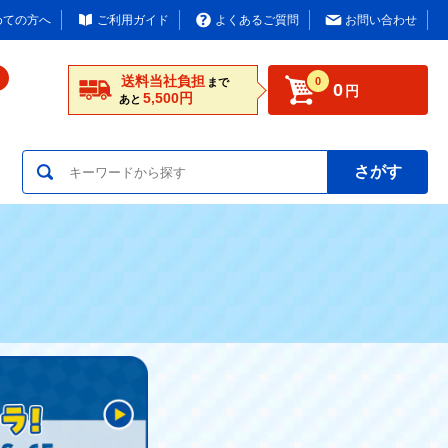
めての方へ
ご利用ガイド
よくあるご質問
お問い合わせ
送料当社負担
0
まで
0
円
5,500円
あと
さがす