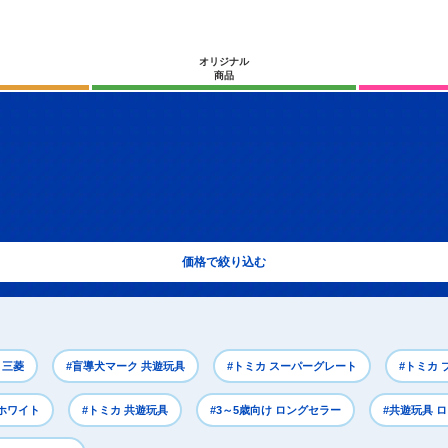
オリジナル
商品
価格で絞り込む
 三菱
#盲導犬マーク 共遊玩具
#トミカ スーパーグレート
#トミカ 
 ホワイト
#トミカ 共遊玩具
#3～5歳向け ロングセラー
#共遊玩具 