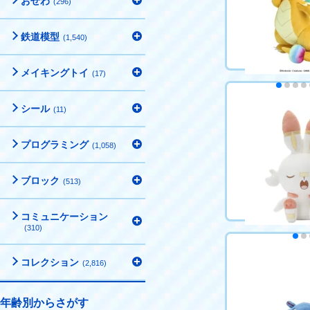
おせわ
(296)
カートに
鉄道模型
(1,540)
メイキングトイ
(17)
シール
ポケットモンス
(11)
ぬいぐるみ メ
5,500円（税込
プログラミング
(1,058)
カートに
ブロック
(513)
コミュニケーション
(310)
ポケピース ぬい
コレクション
(2,816)
みVer.) ヒバニー
4,950円（税込
年齢別からさがす