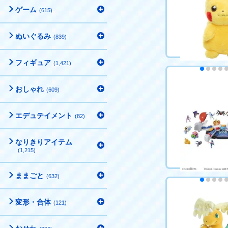
ゲーム
(615)
カートに
ぬいぐるみ
(839)
フィギュア
(1,421)
ポケットモンス
おしゃれ
(609)
ポケモン PIKAC
8,800円（税込
エデュテイメント
(82)
カートに
なりきりアイテム
(1,215)
ままごと
(632)
ポケットモンス
変形・合体
(121)
クラッシュバト
ン
6,380円（税込