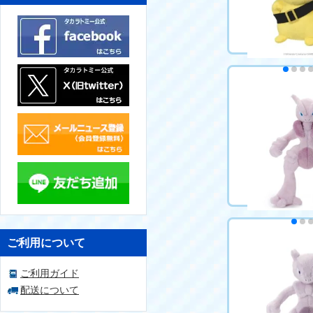
カートに
ポケットモンス
ぬいぐるみ キ
ュウ ゴーグルver
3,850円（税込
カートに
ご利用について
ポケモン キミに
ンゲットぬいぐ
ご利用ガイド
ウツーX
3,839円（税込
配送について
カートに