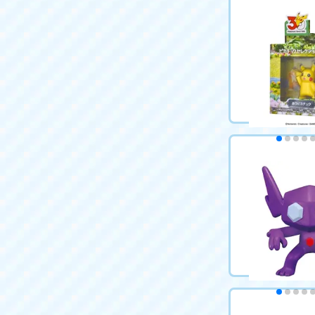
ポケットモンス
メガバンギラス
1,067円（税込
カートに
ポケットモンス
30周年記念 モ
ウセレクション
715円（税込）
ウ
カートに