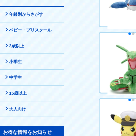
カートに
年齢別からさがす
ベビー・プリスクール
ポケモン キミに
3歳以上
ンゲットぬいぐ
ガ
4,389円（税込
小学生
カートに
中学生
15歳以上
大人向け
ポケモン キミに
ンゲットぬいぐ
ザ
4,389円（税込
お得な情報をお知らせ