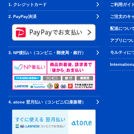
1. クレジットカード
ご利用ガイ
2. PayPay決済
ご注文のキ
配送につい
アプリにつ
モルティに
3. NP後払い（コンビニ・郵便局・銀行）
Internation
4. atone 翌月払い（コンビニ/口座振替）