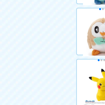
ポケモン キミ
モンゲットぬい
マル
2,420円（税込
カートに
ポケモン キミに
ンゲットぬいぐ
2,420円（税込
カートに