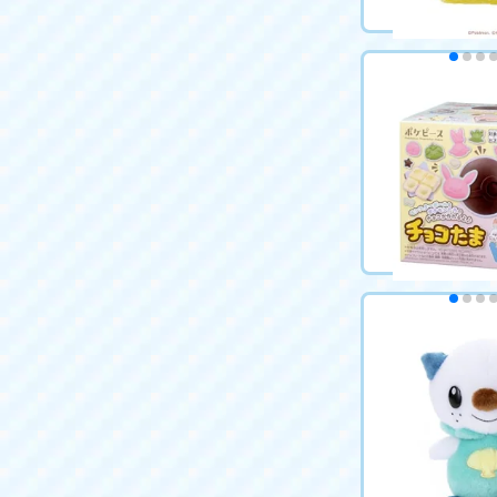
ポケットモンス
ポケピース ふわ
ピカチュウとゆ
2,420円（税込
カートに
チョコたま ポケ
2,420円（税込
カートに入れる（