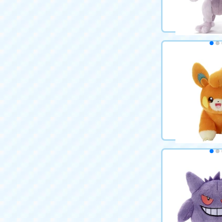
ポケモン キミに
ンゲットぬいぐ
ー
3,289円（税込
カートに
ポケモン キミに
ンゲットぬいぐ
3,289円（税込
カートに