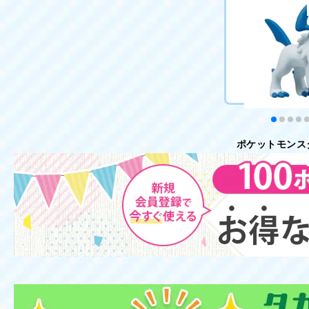
MS-49 メタモン
715円（税込）
カートに
ポケットモンス
MS-46 アブソル
715円（税込）
カートに