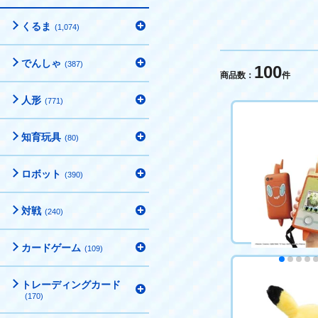
くるま
(1,074)
でんしゃ
(387)
100
商品数：
件
人形
(771)
知育玩具
(80)
ロボット
(390)
対戦
(240)
カードゲーム
(109)
トレーディングカード
ポケットモンス
(170)
スマホロトムSH
ク)
10,990円（税込