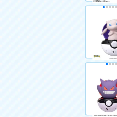
ポケットモンス
ピカチュウ ぽけ
2,200円（税込
カートに
ぴょこぷにゅ ミ
2,200円（税込
カートに