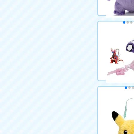
ポケモン キミに
ンゲットぬいぐ
3,289円（税込
カートに
ポケットモンス
ポケトルゼ コラ
ーボール)
2,970円（税込
カートに