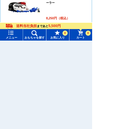
ーラー
8,250円（税込）
送料当社負担
5,500円
まであと
カートに入れる
0
0
メニュー
おもちゃを探す
お気に入り
カート
メニュー
おもちゃをさがす
パウ・パトロール ビークル出動!
パウステーション
タカラトミーモール トップ
さがす
マイページ
9,889円（税込）
注目ワード
購入履歴
#ホロビートカードゲーム
#トイ・ストーリー
カートに入れる
入荷案内申し込み商品リスト
#ピクチューブ
#Nuiパン
所持クーポン一覧
#スクランブルポリスステーション
パウ･パトロール パウっと出動!D
Xパウステーション
会員情報変更
キャラクター・シリーズからおもちゃ・グッズをさがす
10,560円（税込）
すべてのメニューを見る