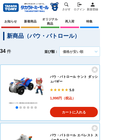
さがす
ログイン
新規登録
オリジナル
お知らせ
新着商品
再入荷
特集
商品
新商品（パウ・パトロール）
34
件
並び順：
価格が安い順
パウ・パトロール ケント ダッシ
ュバギー
5.0
1,998円（税込）
カートに入れる
パウ・パトロール エベレスト ス
ノーキャット