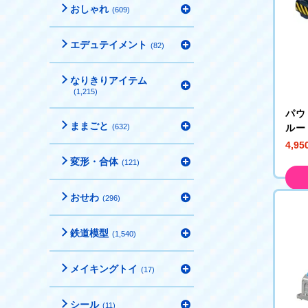
おしゃれ
(609)
エデュテイメント
(82)
なりきりアイテム
(1,215)
パウ
ままごと
(632)
ルー
メガ
4,9
変形・合体
(121)
おせわ
(296)
鉄道模型
(1,540)
メイキングトイ
(17)
シール
(11)