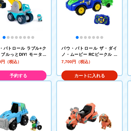
・パトロール ラブル+ク
パウ・パトロール ザ・ダイ
 ブルっとDIY! モーター
ノ・ムービー RCビークル チ
ハンマービークル
ェイス ダイノポリスカー
50円（税込）
7,700円（税込）
予約する
カートに入れる