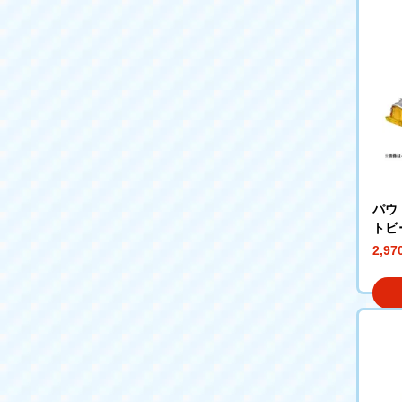
パウ
トビ
ショ
2,9
トラ