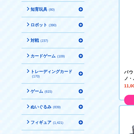
知育玩具
(80)
ロボット
(390)
対戦
(237)
カードゲーム
(109)
トレーディングカード
パウ
(170)
ノ・
む!
11,
ー+
ゲーム
(615)
ぬいぐるみ
(839)
フィギュア
(1,421)