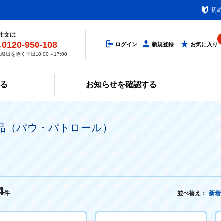
初
注文は
0120-950-108
ログイン
新規登録
お気に入り
祭日を除く平日10:00～17:00
みる
お知らせを確認する
品（パウ・パトロール）
4
件
並べ替え：
新着