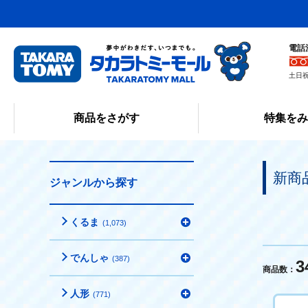
電話
土日祝
商品をさがす
特集を
新商
ジャンルから探す
くるま
(1,073)
でんしゃ
(387)
3
商品数：
人形
(771)