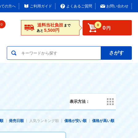
めての方へ
ご利用ガイド
よくあるご質問
お問い合わせ
0
送料当社負担
0
まで
0
円
5,500円
あと
さがす
表示方法：
順
発売日順
人気ランキング順
価格が安い順
価格が高い順