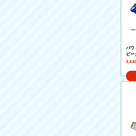
パウ
ビー
ーク
3,6