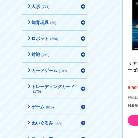
人形
(771)
知育玩具
(80)
ロボット
(390)
対戦
(240)
リア
ーゼ
カードゲーム
(109)
ド
トレーディングカード
9,9
(170)
発売日
対象年
ゲーム
(615)
ぬいぐるみ
(839)