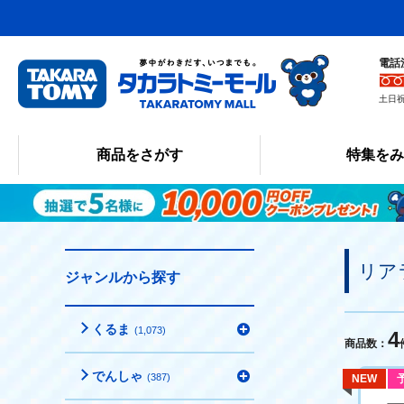
電話
土日祝
商品をさがす
特集を
リア
ジャンルから探す
くるま
(1,073)
4
商品数：
でんしゃ
(387)
NEW