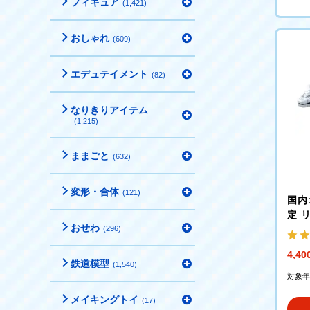
フィギュア
(1,421)
おしゃれ
(609)
エデュテイメント
(82)
なりきりアイテム
(1,215)
ままごと
(632)
変形・合体
(121)
国内:
定 リ
おせわ
キャ
(296)
4,4
鉄道模型
(1,540)
対象年
メイキングトイ
(17)