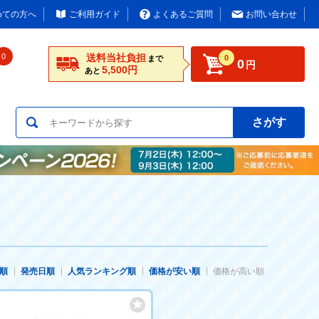
めての方へ
ご利用ガイド
よくあるご質問
お問い合わせ
0
送料当社負担
0
まで
0
円
5,500円
あと
さがす
順
発売日順
人気ランキング順
価格が安い順
価格が高い順