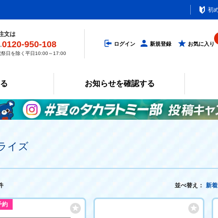
初
注文は
0120-950-108
ログイン
新規登録
お気に入り
祭日を除く平日10:00～17:00
みる
お知らせを確認する
ライズ
件
並べ替え：
新着
予約