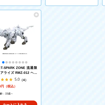
T-SPARK ZONE 流通限
アライズ RMZ-012 ヘル
ットチロル ゾイド
5.0
（4）
00円（税込）
齢：15歳～
カートに入れる