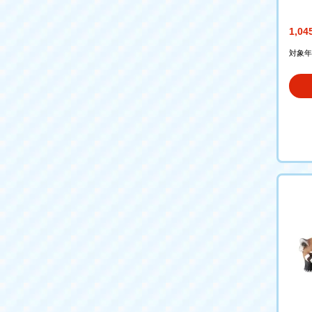
き）
1,0
対象年