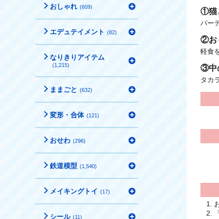
おしゃれ
(609)
①猫
パーテ
エデュテイメント
(82)
②お
軽食
なりきりアイテム
(1,215)
③中
タカ
ままごと
(632)
変形・合体
(121)
おせわ
(296)
鉄道模型
(1,540)
メイキングトイ
(17)
シール
(11)