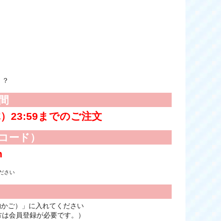
！？
間
木）23:59までのご注文
コード）
n
ださい
物かご）」に入れてください
方は会員登録が必要です。）