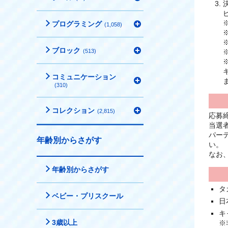
プログラミング
(1,058)
ブロック
(513)
コミュニケーション
(310)
コレクション
(2,815)
応募
当選
パー
年齢別からさがす
い。
なお
年齢別からさがす
タ
ベビー・プリスクール
日
キ
3歳以上
※