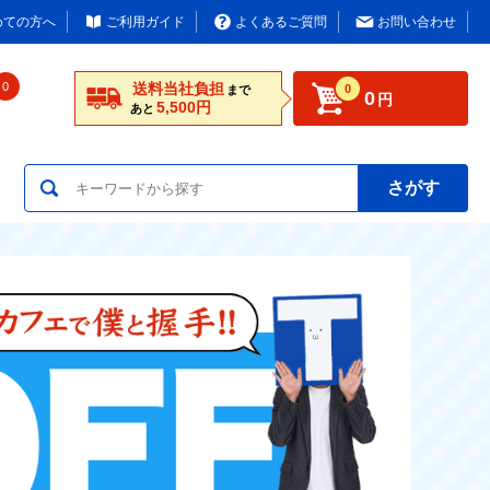
めての方へ
ご利用ガイド
よくあるご質問
お問い合わせ
0
送料当社負担
0
まで
0
円
5,500円
あと
さがす