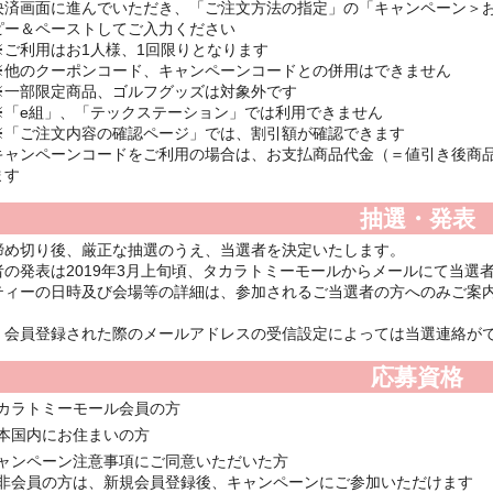
決済画面に進んでいただき、「ご注文方法の指定」の「キャンペーン＞
ピー＆ペーストしてご入力ください
※ご利用はお1人様、1回限りとなります
※他のクーポンコード、キャンペーンコードとの併用はできません
※一部限定商品、ゴルフグッズは対象外です
※「e組」、「テックステーション」では利用できません
※「ご注文内容の確認ページ」では、割引額が確認できます
キャンペーンコードをご利用の場合は、お支払商品代金（＝値引き後商
ます
抽選・発表
締め切り後、厳正な抽選のうえ、当選者を決定いたします。
者の発表は2019年3月上旬頃、タカラトミーモールからメールにて当選
ティーの日時及び会場等の詳細は、参加されるご当選者の方へのみご案
、会員登録された際のメールアドレスの受信設定によっては当選連絡が
応募資格
カラトミーモール会員の方
本国内にお住まいの方
ャンペーン注意事項にご同意いただいた方
非会員の方は、新規会員登録後、キャンペーンにご参加いただけます