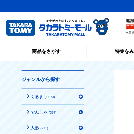
電話
土日祝
商品をさがす
特集を
ジャンルから探す
くるま
(1,073)
でんしゃ
(387)
人形
(771)