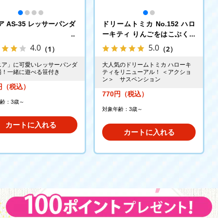
ア AS-35 レッサーパンダ
ドリームトミカ No.152 ハロ
ーキティ りんごをはこぶくる
ま
4.0
5.0
（1）
（2）
ニア」に可愛いレッサーパンダ
大人気のドリームトミカ ハローキ
場！一緒に遊べる笹付き
ティをリニューアル！ ＜アクショ
ン＞ サスペンション
0円（税込）
770円（税込）
齢：3歳～
対象年齢：3歳～
カートに入れる
カートに入れる