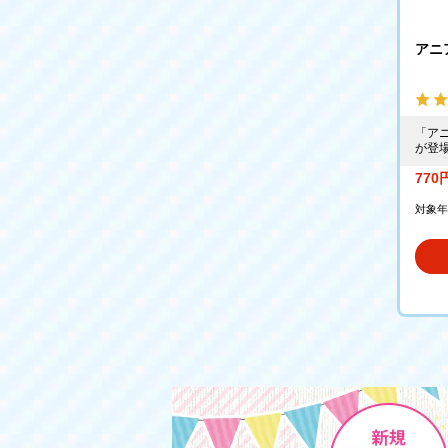
アニ
「ア
が登
77
対象年