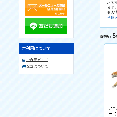
お客
ます
個人
⇒個
5
商品数：
ご利用について
ご利用ガイド
配送について
アニ
ー（