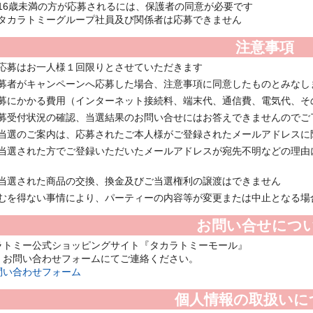
16歳未満の方が応募されるには、保護者の同意が必要です
タカラトミーグループ社員及び関係者は応募できません
注意事項
応募はお一人様１回限りとさせていただきます
募者がキャンペーンへ応募した場合、注意事項に同意したものとみなし
募にかかる費用（インターネット接続料、端末代、通信費、電気代、そ
募受付状況の確認、当選結果のお問い合せにはお答えできませんのでご
当選のご案内は、応募されたご本人様がご登録されたメールアドレスに
当選された方でご登録いただいたメールアドレスが宛先不明などの理由
当選された商品の交換、換金及びご当選権利の譲渡はできません
むを得ない事情により、パーティーの内容等が変更または中止となる場
お問い合せにつ
ラトミー公式ショッピングサイト『タカラトミーモール』
、お問い合わせフォームにてご連絡ください。
問い合わせフォーム
個人情報の取扱いに