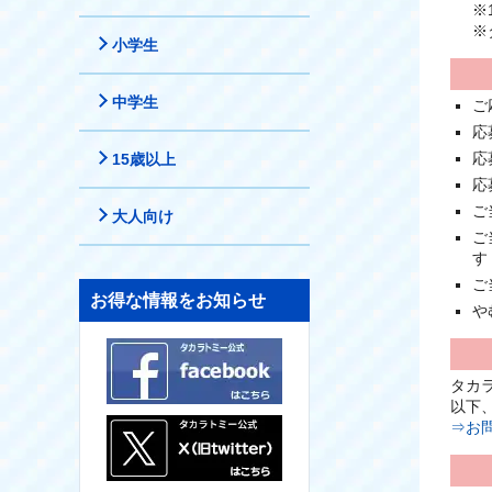
※
※
小学生
中学生
ご
応
応
15歳以上
応
ご
大人向け
ご
す
ご
お得な情報をお知らせ
や
タカ
以下
⇒お