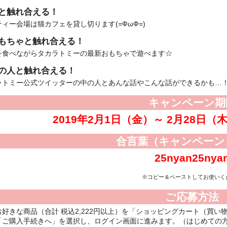
と触れ合える！
ィー会場は猫カフェを貸し切ります(=ФωФ=)
もちゃと触れ合える！
を食べながらタカラトミーの最新おもちゃで遊べます☆
の人と触れ合える！
ラトミー公式ツイッターの中の人とあんな話やこんな話ができるかも…
キャンペーン期
2019年2月1日（金）～ 2月28日（
合言葉（キャンペーン
25nyan25nya
※コピー＆ペーストしてお使いく
ご応募方法
お好きな商品（合計 税込2,222円以上）を「ショッピングカート（買い
「ご購入手続きへ」を選択し、ログイン画面に進みます。（はじめての