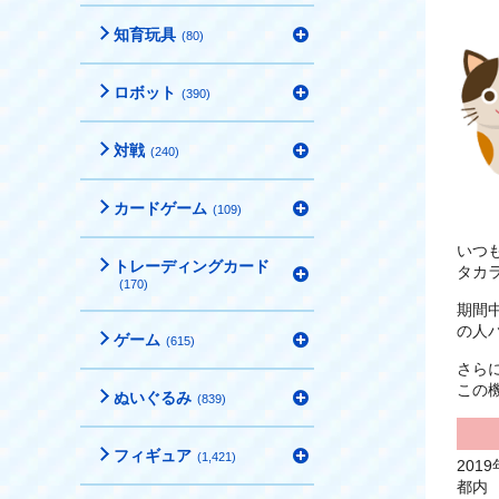
知育玩具
(80)
ロボット
(390)
対戦
(240)
カードゲーム
(109)
いつ
トレーディングカード
タカ
(170)
期間
の人
ゲーム
(615)
さら
この
ぬいぐるみ
(839)
フィギュア
(1,421)
201
都内