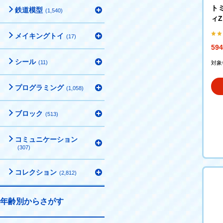
トミ
鉄道模型
(1,540)
ィZ
メイキングトイ
(17)
59
シール
(11)
対象
プログラミング
(1,058)
ブロック
(513)
コミュニケーション
(307)
コレクション
(2,812)
年齢別からさがす