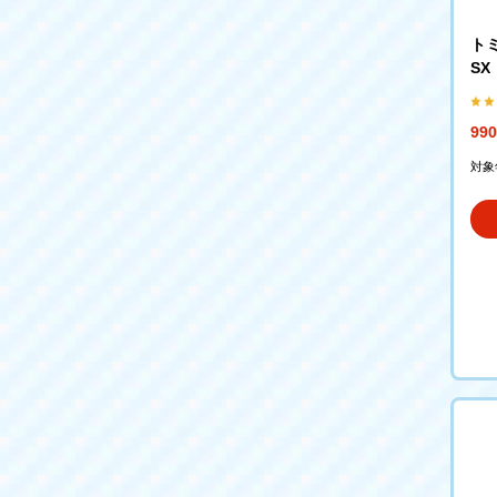
トミ
SX
99
対象