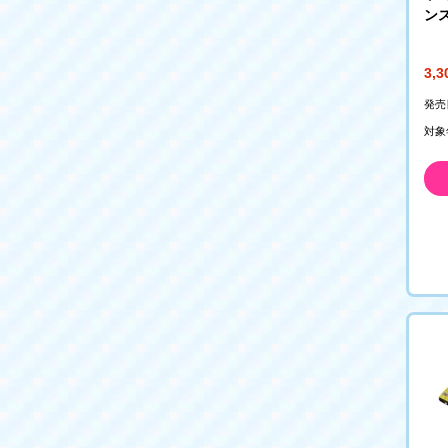
ン
初音
3,
発売
対象