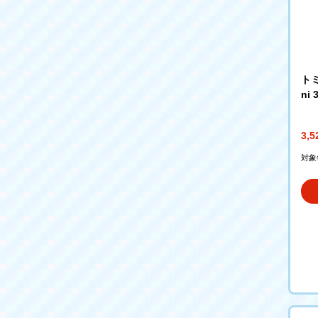
トミ
ni 
3,
対象