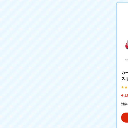
カ
ス
4,
対象