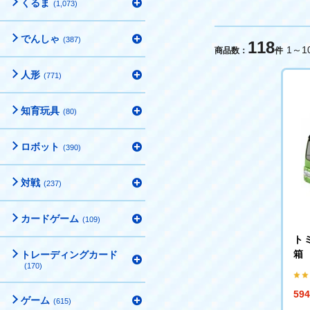
くるま
(1,073)
でんしゃ
(387)
118
1～1
商品数：
件
人形
(771)
知育玩具
(80)
ロボット
(390)
対戦
(237)
カードゲーム
(109)
トミ
箱
トレーディングカード
(170)
59
ゲーム
(615)