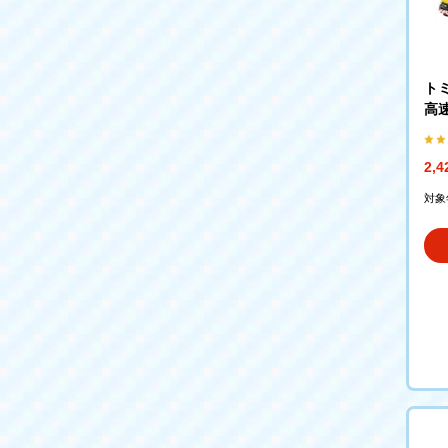
ト
高
2,
対象