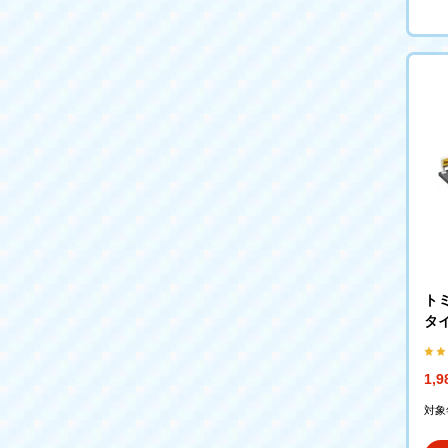
ト
タ
1,
対象