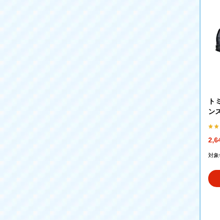
トミ
ンス
T－
2,
対象