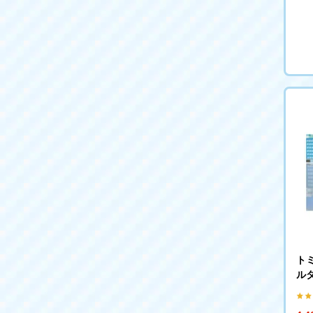
ト
ル
(ト