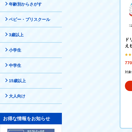
年齢別からさがす
ベビー・プリスクール
3歳以上
ドリ
え
小学生
77
中学生
対象
15歳以上
大人向け
お得な情報をお知らせ