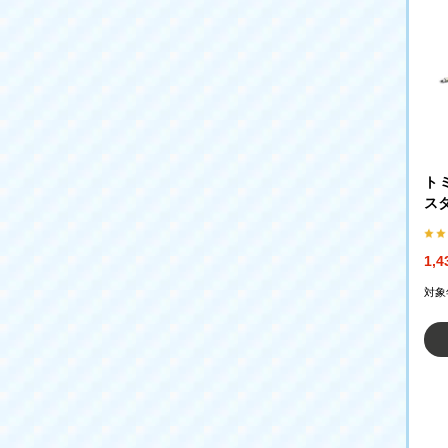
トミ
ス
ク
1,
対象