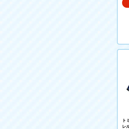
トミ
レル