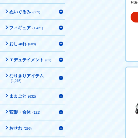
対象
ぬいぐるみ
(839)
フィギュア
(1,421)
おしゃれ
(609)
エデュテイメント
(82)
なりきりアイテム
(1,215)
ままごと
(632)
変形・合体
(121)
おせわ
(296)