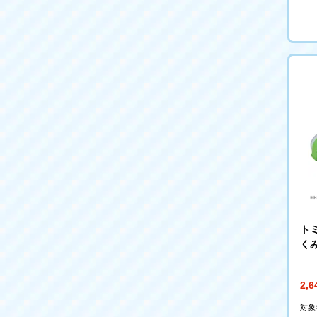
ト
く
ど
2,
対象