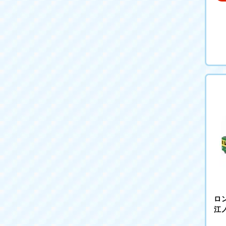
ロン
江ノ