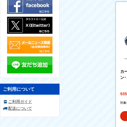
カー
ン
グタ
ご利用について
93
ご利用ガイド
対象
配送について