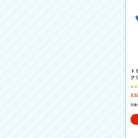
トミ
ク
イ
3,
対象