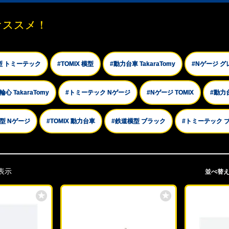
オススメ！
型 トミーテック
#TOMIX 模型
#動力台車 TakaraTomy
#Nゲージ グ
心 TakaraTomy
#トミーテック Nゲージ
#Nゲージ TOMIX
#動力
型 Nゲージ
#TOMIX 動力台車
#鉄道模型 ブラック
#トミーテック 
表示
並べ替