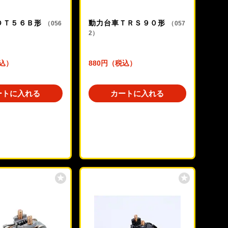
ＤＴ５６Ｂ形
動力台車ＴＲＳ９０形
（056
（057
2）
税込）
880円（税込）
ートに入れる
カートに入れる