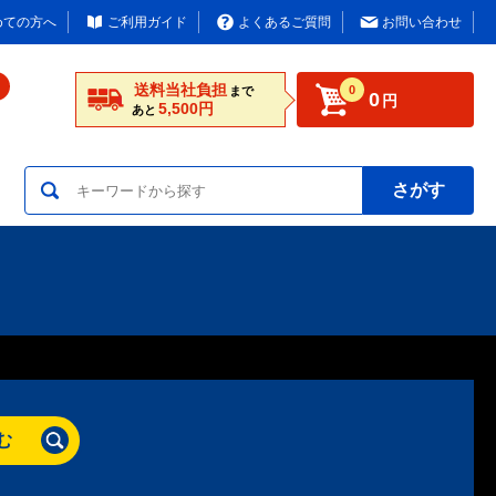
めての方へ
ご利用ガイド
よくあるご質問
お問い合わせ
送料当社負担
0
まで
0
円
5,500円
あと
さがす
む