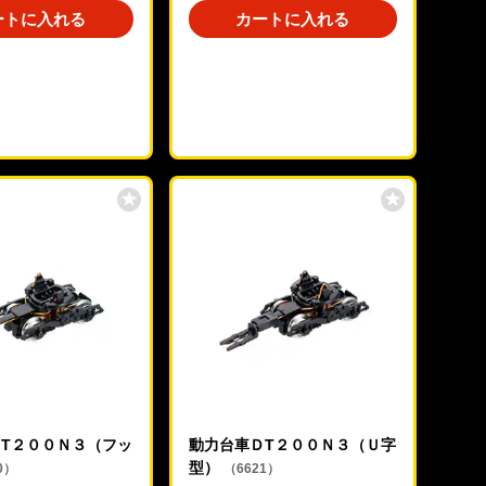
ートに入れる
カートに入れる
T２００Ｎ３（フッ
動力台車ＤT２００Ｎ３（Ｕ字
型）
0）
（6621）