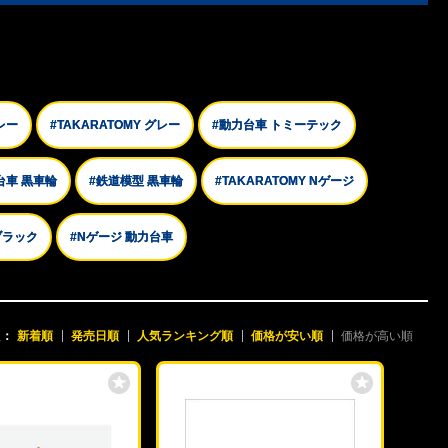
レー
#TAKARATOMY グレー
#動力台車 トミーテック
台車 黒車輪
#鉄道模型 黒車輪
#TAKARATOMY Nゲージ
ブラック
#Nゲージ 動力台車
え：
新着順
発売日順
人気ランキング順
価格が安い順
価格が高い順