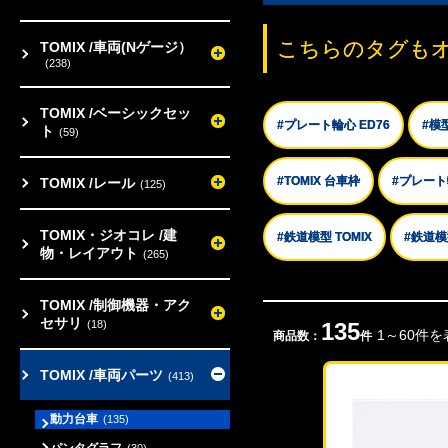
こちらのタグも
TOMIX /車両(Nゲージ）
(238)
TOMIX /ベーシックセッ
#プレート輪心 ED76
#模
ト
(59)
#TOMIX 台車枠
#プレート輪
TOMIX /レール
(125)
TOMIX・ジオコレ /建
#鉄道模型 TOMIX
#鉄道模
物・レイアウト
(265)
TOMIX /制御機器・アク
セサリ
(18)
135
1～60件を
商品数：
件
TOMIX /車両パーツ
(413)
動力台車
(135)
パンタグラフ
(30)