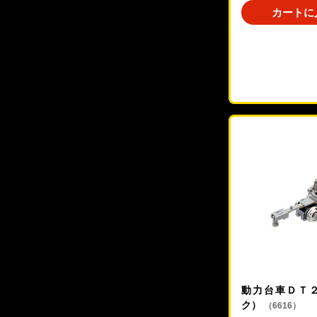
カートに
動力台車ＤＴ
ク）
（6616）