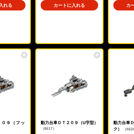
入れる
カートに入れる
カ
２０９（フッ
動力台車ＤＴ２０９（U字型）
動力台車Ｄ
（6617）
ク）
（662