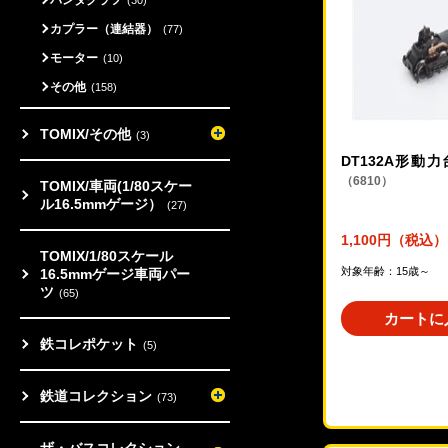
カプラー（連結器）
(77)
モーター
(10)
その他
(158)
TOMIX/その他
(3)
DT132A形動
（6810）
TOMIX/車両(1/80スケー
ル16.5mmゲージ）
(27)
1,100円（税込）
TOMIX/1/80スケール
対象年齢：15歳～
16.5mmゲージ車両パー
ツ
(65)
カートに
鉄コレポケット
(5)
鉄道コレクション
(73)
ザ・バスコレクション