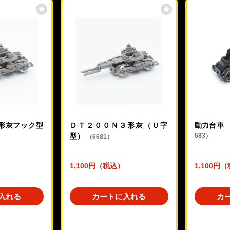
形灰フック型
ＤＴ２００Ｎ３形灰（Ｕ字
動力台車 D
型）
683）
（6681）
1,100円（税込）
1,100円
入れる
カートに入れる
カ