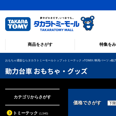
商品をさがす
特集を
おもちゃ通販ならタカラトミーモールトップ
トミーテック
TOMIX /車両パーツ
動
動力台車 おもちゃ・グッズ
カテゴリからさがす
価格でさがす
トミーテック
(1,540)