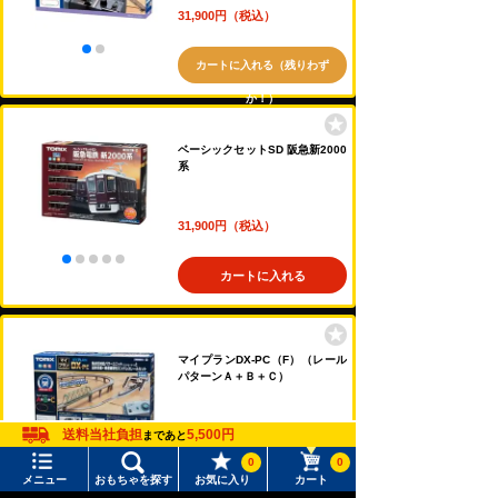
31,900円（税込）
カートに入れる（残りわず
か！）
ベーシックセットSD 阪急新2000
系
31,900円（税込）
カートに入れる
マイプランDX-PC（F）（レール
パターンＡ＋Ｂ＋Ｃ）
送料当社負担
5,500円
まであと
42,900円（税込）
0
0
メニュー
おもちゃを探す
お気に入り
カート
カートに入れる（残りわず