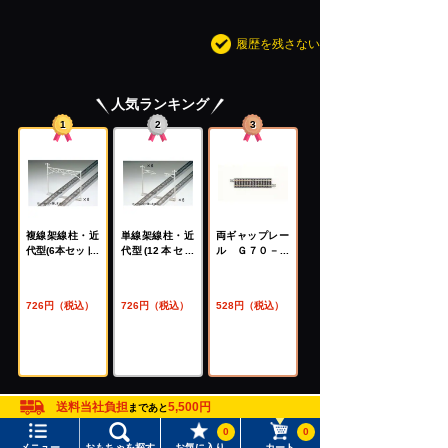
履歴を残さない
人気ランキング
1
2
3
複線架線柱・近
単線架線柱・近
両ギャップレー
代型(6本セット)
代型(12本セッ
ル Ｇ７０－Ｗ
（3004）
ト)
（Ｆ）
（3003）
（1671）
726円（税込）
726円（税込）
528円（税込）
送料当社負担
5,500円
まであと
人気ランキングの一覧をみる
0
0
メニュー
おもちゃを探す
お気に入り
カート