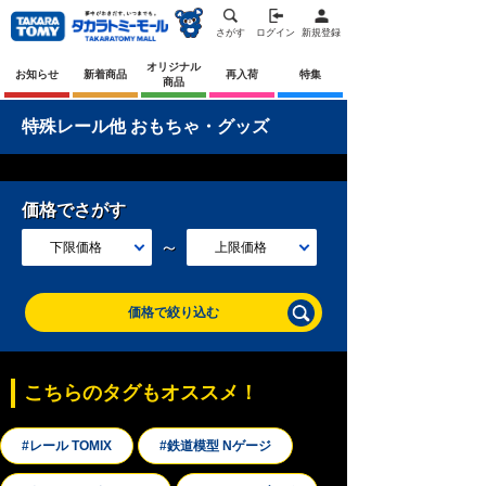
さがす
ログイン
新規登録
オリジナル
お知らせ
新着商品
再入荷
特集
商品
特殊レール他 おもちゃ・グッズ
価格でさがす
～
下限価格
上限価格
価格で絞り込む
こちらのタグもオススメ！
#レール TOMIX
#鉄道模型 Nゲージ