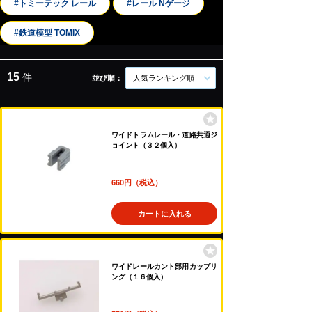
#トミーテック レール
#レール Nゲージ
#鉄道模型 TOMIX
15
件
並び順：
人気ランキング順
ワイドトラムレール・道路共通ジ
ョイント（３２個入）
660円（税込）
カートに入れる
ワイドレールカント部用カップリ
ング（１６個入）