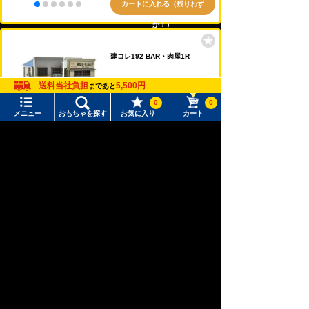
カートに入れる（残りわず
か！）
建コレ192 BAR・肉屋1R
送料当社負担
5,500円
まであと
4,180円（税込）
0
0
メニュー
おもちゃを探す
お気に入り
カート
カートに入れる（残りわず
メニュー
おもちゃをさがす
か！）
タカラトミーモール トップ
建コレ193 喫茶店・パン屋1R
さがす
マイページ
注目ワード
4,180円（税込）
購入履歴
#ホロビートカードゲーム
#トイ・ストーリー
カートに入れる（残りわず
入荷案内申し込み商品リスト
#ピクチューブ
#Nuiパン
か！）
所持クーポン一覧
#スクランブルポリスステーション
トレーラーコレクション NX 日本
会員情報変更
通運 ウィングトレーラー 2台セッ