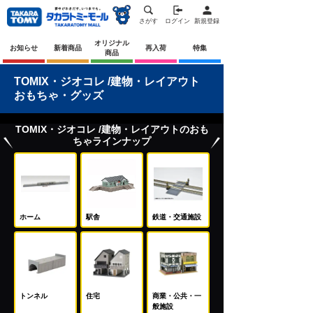
さがす
ログイン
新規登録
オリジナル
お知らせ
新着商品
再入荷
特集
商品
TOMIX・ジオコレ /建物・レイアウト
おもちゃ・グッズ
TOMIX・ジオコレ /建物・レイアウトのおも
ちゃラインナップ
ホーム
駅舎
鉄道・交通施設
トンネル
住宅
商業・公共・一
般施設