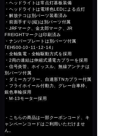
・ヘッドライトは常点灯基板装備
・ヘッドライトは電球色LEDによる点灯
・解放テコは別パーツ装着済み
・前面手すり(縦)は別パーツ付属
・JRFマーク、金太郎マーク、JR
FREIGHTマークは印刷済み
・ナンバープレートは別パーツ付属
｢EH500-10･11･12･14｣
・全軸集電・全軸駆動方式を採用
・2両の連結は伸縮式通電カプラーを採用
・信号炎管、ホイッスル、無線アンテナは
別パーツ付属
・ダミーカプラー、自連形TNカプラー付属
・フライホイール付動力、グレー台車枠、
銀色車輪採用
・M-13モーター採用
・こちらの商品は一部クーポンコード、キ
ャンペーンコードはご利用いただけませ
ん。