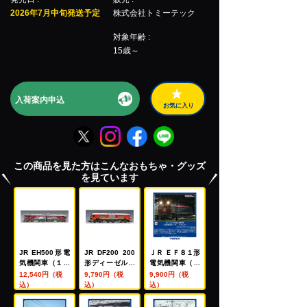
2026年7月中旬発送予定
株式会社トミーテック
対象年齢 :
15歳～
入荷案内申込
お気に入り
この商品を見た方はこんなおもちゃ・グッズ
を見ています
JR EH500形電
JR DF200 200
ＪＲ ＥＦ８１形
気機関車（１次
形ディーゼル機
電気機関車（長
形）
関車(201号機・
岡車両センタ
12,540円（税
9,790円（税
9,900円（税
Ai-Me)
ー・ひさし付）
込）
込）
込）