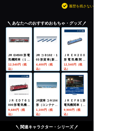
履歴を残さない
あなたへのおすすめおもちゃ・グッズ
JR EH500形電
JR コキ102・1
ＪＲ ＥＨ２００
気機関車（１次
03形貨車(新塗
形電気機関車
形）
装・コンテナな
（１号機・新塗
12,540円（税
4,400円（税
12,540円（税
し)セット
装）
込）
込）
込）
ＪＲ ＥＤ７６ 1
JR貨車 コキ104
ＪＲ ＥＦ８１形
000形電気機関
形（コンテナな
電気機関車（長
車（後期型・サ
し）
岡車両センタ
9,680円（税
1,100円（税
9,900円（税
ッシ窓・ＪＲ貨
ー・ひさし付）
込）
込）
込）
物更新車・銀色
ドア）
関連キャラクター・シリーズ