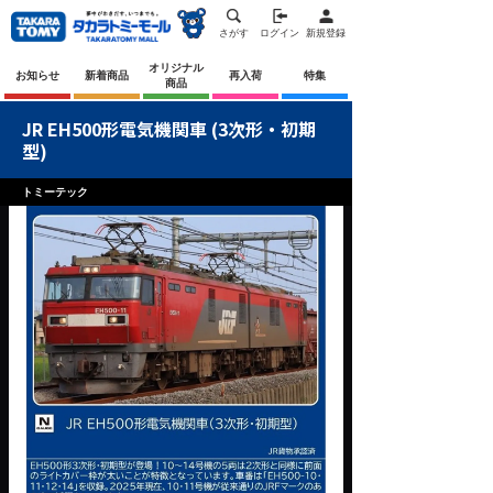
さがす
ログイン
新規登録
オリジナル
お知らせ
新着商品
再入荷
特集
商品
JR EH500形電気機関車 (3次形・初期
型)
トミーテック