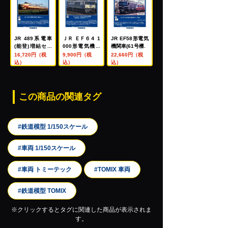
JR 489系電車
ＪＲ ＥＦ６４ 1
JR EF58形電気
(能登)増結セッ
000形電気機関
機関車(61号機)
ト
車（後期型・長
16,720円（税
9,900円（税
22,660円（税
岡車両センタ
込）
込）
込）
ー）
この商品の関連タグ
#鉄道模型 1/150スケール
#車両 1/150スケール
#車両 トミーテック
#TOMIX 車両
#鉄道模型 TOMIX
※クリックするとタグに関連した商品が表示されま
す。