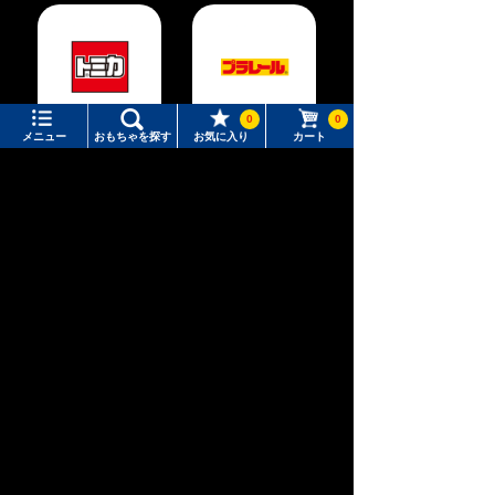
0
0
トミカ
プラレール
メニュー
おもちゃを探す
お気に入り
カート
メニュー
おもちゃをさがす
タカラトミーモール トップ
さがす
ポケットモン
リカちゃん
T-SPARK
マイページ
スター
注目ワード
購入履歴
#ホロビートカードゲーム
#トイ・ストーリー
入荷案内申し込み商品リスト
#ピクチューブ
#Nuiパン
新幹線変形ロ
所持クーポン一覧
#スクランブルポリスステーション
アニア
ベビートイ
ボ シンカリ
オン
会員情報変更
キャラクター・シリーズからおもちゃ・グッズをさがす
すべてのメニューを見る
年齢別からおもちゃ・グッズをさがす