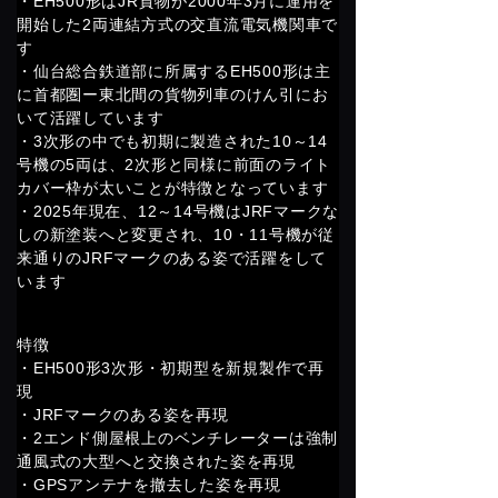
・EH500形はJR貨物が2000年3月に運用を
開始した2両連結方式の交直流電気機関車で
す
・仙台総合鉄道部に所属するEH500形は主
に首都圏ー東北間の貨物列車のけん引にお
いて活躍しています
・3次形の中でも初期に製造された10～14
号機の5両は、2次形と同様に前面のライト
カバー枠が太いことが特徴となっています
・2025年現在、12～14号機はJRFマークな
しの新塗装へと変更され、10・11号機が従
来通りのJRFマークのある姿で活躍をして
います
特徴
・EH500形3次形・初期型を新規製作で再
現
・JRFマークのある姿を再現
・2エンド側屋根上のベンチレーターは強制
通風式の大型へと交換された姿を再現
・GPSアンテナを撤去した姿を再現