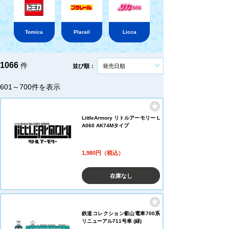
Tomica
Plarail
Licca
1066
件
並び順：
発売日順
601～700件を表示
LittleArmory リトルアーモリー L
A060 AK74Mタイプ
1,980円（税込）
在庫なし
鉄道コレクション叡山電車700系
リニューアル711号車 (緑)