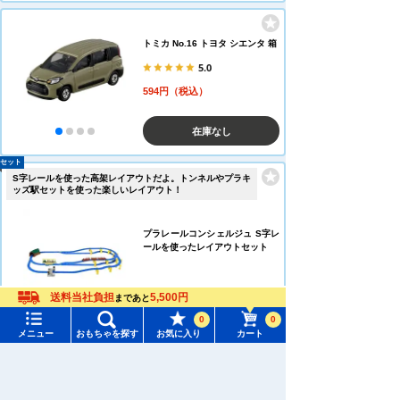
トミカ No.16 トヨタ シエンタ 箱
5.0
594円（税込）
在庫なし
セット
S字レールを使った高架レイアウトだよ。トンネルやプラキ
ッズ駅セットを使った楽しいレイアウト！
プラレールコンシェルジュ S字レ
ールを使ったレイアウトセット
12,540円（税込）
送料当社負担
5,500円
まであと
0
0
カートに入れる
メニュー
おもちゃを探す
お気に入り
カート
メニュー
おもちゃをさがす
トミカ No.103 日立建機 リジッド
ダンプトラック EH3500AC-3 箱