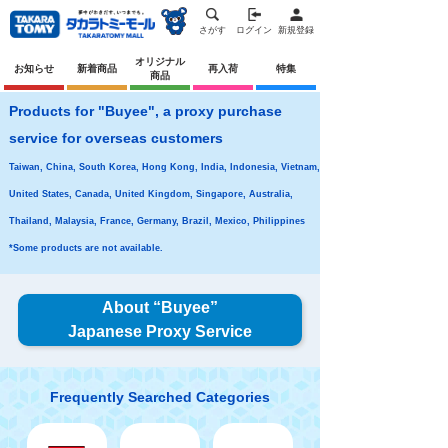
さがす
ログイン
新規登録
オリジナル
お知らせ
新着商品
再入荷
特集
商品
Products for "Buyee", a proxy purchase
service for overseas customers
Taiwan, China, South Korea, Hong Kong, India, Indonesia, Vietnam,
United States, Canada, United Kingdom, Singapore, Australia,
Thailand, Malaysia, France, Germany, Brazil, Mexico, Philippines
*Some products are not available.
About “Buyee”
Japanese Proxy Service
Frequently Searched Categories