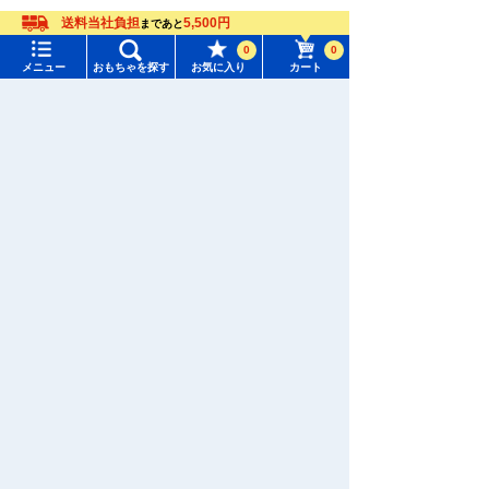
送料当社負担
5,500円
まであと
0
0
メニュー
おもちゃを探す
お気に入り
カート
メニュー
おもちゃをさがす
タカラトミーモール トップ
さがす
マイページ
注目ワード
アプリダウンロード
購入履歴
#ホロビートカードゲーム
#トイ・ストーリー
入荷案内申し込み商品リスト
#ピクチューブ
#Nuiパン
所持クーポン一覧
#スクランブルポリスステーション
お電話でもご注文を承っております
0120-950-108
会員情報変更
キャラクター・シリーズからおもちゃ・グッズをさがす
土日祝祭日を除く平日10:00〜17:00
すべてのメニューを見る
年齢別からおもちゃ・グッズをさがす
キャラクター・シリーズからおもちゃ・グッズをさがす
ユーザーメニュー
ジャンルからおもちゃ・グッズをさがす
年齢別からおもちゃ・グッズをさがす