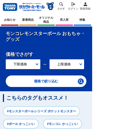
さがす
ログイン
新規登録
オリジナル
お知らせ
新着商品
再入荷
特集
商品
モンコレモンスターボール おもちゃ・
グッズ
価格でさがす
～
下限価格
上限価格
価格で絞り込む
こちらのタグもオススメ！
#モンスターボールシリーズ ポケットモンスター
#ボール かっこいい
#モンコレ かっこいい