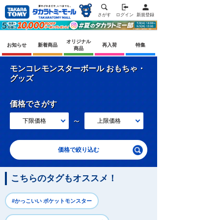
さがす
ログイン
新規登録
オリジナル
お知らせ
新着商品
再入荷
特集
商品
モンコレモンスターボール おもちゃ・
グッズ
価格でさがす
～
下限価格
上限価格
価格で絞り込む
こちらのタグもオススメ！
#かっこいい ポケットモンスター