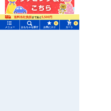
送料当社負担
5,500円
まであと
0
0
メニュー
おもちゃを探す
お気に入り
カート
メニュー
おもちゃをさがす
タカラトミーモール トップ
さがす
マイページ
注目ワード
購入履歴
アプリダウンロード
#ホロビートカードゲーム
#トイ・ストーリー
入荷案内申し込み商品リスト
#ピクチューブ
#Nuiパン
所持クーポン一覧
#スクランブルポリスステーション
お電話でもご注文を承っております
会員情報変更
0120-950-108
キャラクター・シリーズからおもちゃ・グッズをさがす
すべてのメニューを見る
土日祝祭日を除く平日10:00〜17:00
年齢別からおもちゃ・グッズをさがす