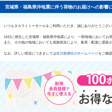
宮城県・福島県沖地震に伴う荷物のお届けへの影響につ
いつもタカラトミーモールをご利用いただき、誠にありがとうござ
16日に発生した宮城県・福島県沖地震により、一部地域においてお
また、その他の地域においても道路状況により、集荷・配達に遅延
なお、詳しい状況につきましては
佐川急便社のホームページ
をご確