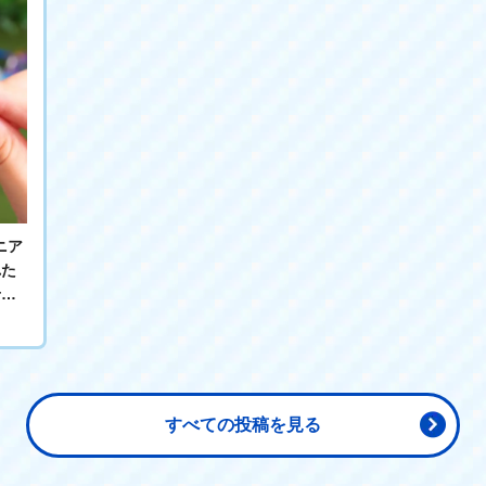
れた
👀
そん
ルッ
隠れ
みよ
すべての投稿を見る
＿＿
【い
教え