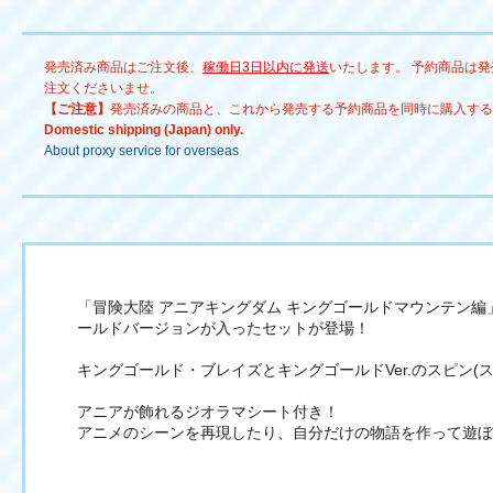
＝＝＝＝＝＝＝＝＝＝＝＝＝
てね👍 ￣￣￣￣￣￣￣￣
＝＝＝ #タカラトミー
￣￣￣￣￣￣￣ ＝＝＝＝
発売済み商品はご注文後、
稼働日3日以内に発送
いたします。 予約商品は
#takaratomy #アニア #アニア
＝＝＝＝＝＝＝＝＝＝＝＝
注文くださいませ。
キングダム #ania
タカラトミー #takaratomy
【ご注意】
発売済みの商品と、これから発売する予約商品を同時に購入する
#aniakingdom
アニア #アニアキングダム
Domestic shipping (Japan) only.
#ania #aniakingdom
About proxy service for overseas
「冒険大陸 アニアキングダム キングゴールドマウンテン
ールドバージョンが入ったセットが登場！
キングゴールド・ブレイズとキングゴールドVer.のスピン(
アニアが飾れるジオラマシート付き！
アニメのシーンを再現したり、自分だけの物語を作って遊ぼ