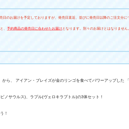
￣￣
＝＝
発売日のお届けを予定しておりますが、発売日直近、並びに発売日以降のご注文分に
 #
 #
と、
予約商品の発売日に合わせたお届け
となります。別々のお届けとはなりません
編」から、 アイアン・ブレイズが金のリンゴを食べてパワーアップした
スピノサウルス)、ラプル(ヴェロキラプトル)の3体セット！
う！