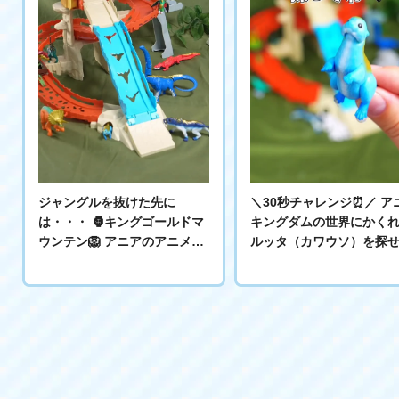
ジャングルを抜けた先に
＼30秒チャレンジ⏰／ アニア
は・・・ 🦍キングゴールドマ
キングダムの世界にかく
ウンテン🦁 アニアのアニメ
ルッタ（カワウソ）を探せ
『冒険大陸 アニアキングダ
かわいい💕かっこいい✨ 
ム』に登場するキングゴール
な仲間たちにまぎれて、 
ドマウンテンの世界へ！ 🟡金
タ(カワウソ)がひょっこり
色の岩石がゴロゴロ転がる！
ているよ！ 見つけられるか
🛤トロッコが走る！ ⛰エレベ
な？？ よ〜く見て探して
ーターで山を登る！ 楽しい遊
う！ ＿＿＿＿＿＿＿＿＿
びやギミックがいっぱい✨ 詳
＿＿＿＿＿ 見つけた人は 
しくは動画をチェック✅ ＝＝
いね】と【コメント】で