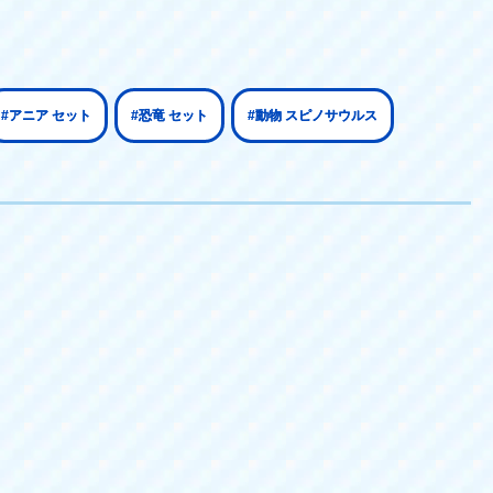
#アニア セット
#恐竜 セット
#動物 スピノサウルス