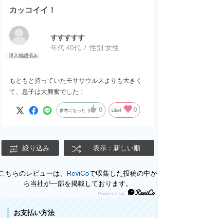
カッコイイ！
すすすすす
年代:
40代
性別:
女性
もともと持っていたモササウルスよりも大きく
て、息子は大興奮でした！
0
0
参考になった
Like!
絞り込み
表示：新しい順
こちらのレビューは、
ReviCo
で収集した投稿の中か
ら当社が一部を掲載しております。
お支払い方法