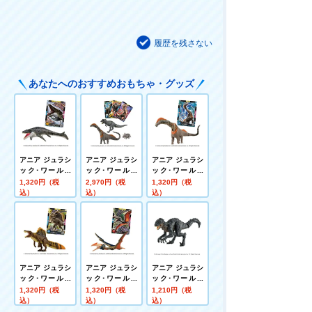
履歴を残さない
あなたへのおすすめおもちゃ・グッズ
アニア ジュラシ
アニア ジュラシ
アニア ジュラシ
ック･ワールド
ック･ワールド
ック･ワールド
モササウルス
陸のティタノサ
ティタノサウル
1,320円（税
2,970円（税
1,320円（税
ウルス DXセッ
ス
込）
込）
込）
ト
アニア ジュラシ
アニア ジュラシ
アニア ジュラシ
ック･ワールド
ック･ワールド
ック･ワールド
スピノサウルス
ケツァルコアト
スコーピオス･
1,320円（税
1,320円（税
1,210円（税
(A)
ルス
レックス
込）
込）
込）