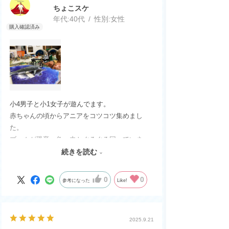
ちょこスケ
年代:
40代
性別:
女性
小4男子と小1女子が遊んでます。
赤ちゃんの頃からアニアをコツコツ集めまし
た。
ブームが恐竜→魚→虫とぐるぐる回っていま
す。
続きを読む
かっこ良くて、大きくて大満足だそうです。
図鑑から飛び出したように上手く作られていま
0
0
参考になった
Like!
す。アニアは、動かす事が出来るのが良いそう
です。
2025.9.21