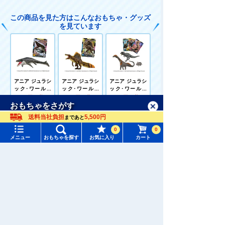
この商品を見た方はこんなおもちゃ・グッズ
を見ています
アニア ジュラシ
アニア ジュラシ
アニア ジュラシ
ック･ワールド
ック･ワールド
ック･ワールド
モササウルス
スピノサウルス
陸のティタノサ
1,320円（税
1,320円（税
2,970円（税
(A)
ウルス DXセッ
メニュー
おもちゃをさがす
込）
込）
込）
ト
送料当社負担
5,500円
まであと
タカラトミーモール トップ
0
0
さがす
メニュー
おもちゃを探す
お気に入り
カート
マイページ
注目ワード
ポケットモンス
アニア ジュラシ
ジュラシック･
購入履歴
ター モンコレ M
ック･ワールド
ワールド 復活の
#ホロビートカードゲーム
#トイ・ストーリー
L-06 ディアルガ
空のケツァルコ
大地 ぬいぐるみ
1,760円（税
2,970円（税
2,970円（税
アトルス DXセ
アクイロプス
込）
込）
込）
入荷案内申し込み商品リスト
ット
#ピクチューブ
#Nuiパン
所持クーポン一覧
#スクランブルポリスステーション
関連キャラクター・シリーズ