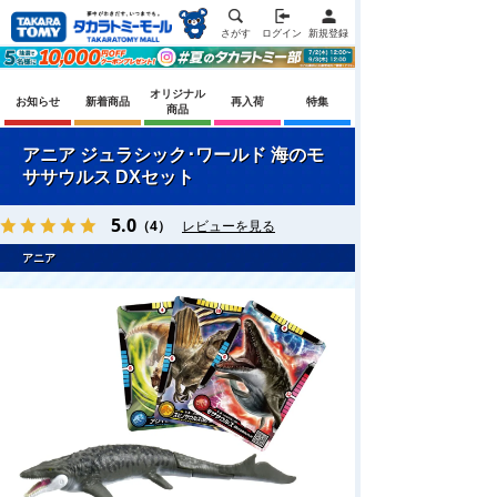
さがす
ログイン
新規登録
オリジナル
お知らせ
新着商品
再入荷
特集
商品
アニア ジュラシック･ワールド 海のモ
ササウルス DXセット
5.0
（4）
レビューを見る
アニア