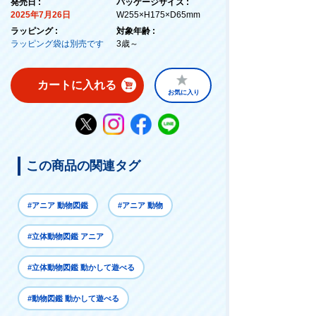
発売日 :
パッケージサイズ :
2025年7月26日
W255×H175×D65mm
ラッピング :
対象年齢 :
ラッピング袋は別売です
3歳～
カートに入れる
お気に入り
この商品の関連タグ
#アニア 動物図鑑
#アニア 動物
#立体動物図鑑 アニア
#立体動物図鑑 動かして遊べる
#動物図鑑 動かして遊べる