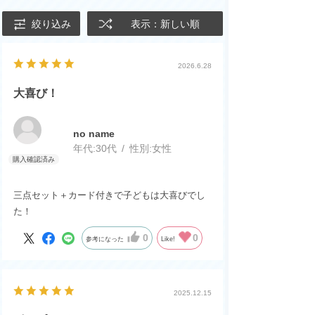
絞り込み
表示：新しい順
2026.6.28
大喜び！
no name
年代:
30代
性別:
女性
三点セット＋カード付きで子どもは大喜びでし
た！
0
0
参考になった
Like!
2025.12.15