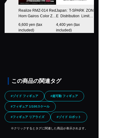
Realize RMZ-014 Red
Japan: T-SPARK ZON
ZOIDS RMZ-004 Hellc
Horn Gairos Color ZOI
E Distribution Limited
at Guyros Color
DS
Realize RMZ-012 Hell
6,600 yen (tax
4,400 yen (tax
2,970 yen (tax
cat Tyrol ZOIDS
included)
included)
included)
この商品の関連タグ
#ゾイド フィギュア
#超可動 フィギュア
#フィギュア 1/100スケール
#フィギュア リアライズ
#ゾイド ロボット
※クリックするとタグに関連した商品が表示されます。