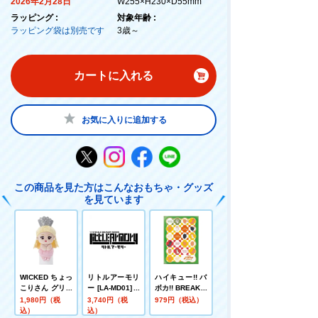
2026年2月28日
W255×H230×D55mm
ラッピング :
対象年齢 :
ラッピング袋は別売です
3歳～
カートに入れる
お気に入りに追加する
この商品を見た方はこんなおもちゃ・グッズ
を見ています
WICKED ちょっ
リトルアーモリ
ハイキュー!! バ
こりさん グリン
ー [LA-MD01]メ
ボカ!! BREAK D
ダ
ガミデバイス装
Xカードスリー
1,980円（税
3,740円（税
979円（税込）
備セット／AR
ブ Vol.1「アニ
込）
込）