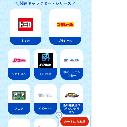
関連キャラクター・シリーズ
トミカ
プラレール
ポケットモン
リカちゃん
T-SPARK
スター
新幹線変形ロ
アニア
ベビートイ
ボ シンカリ
オン
カートに入れる