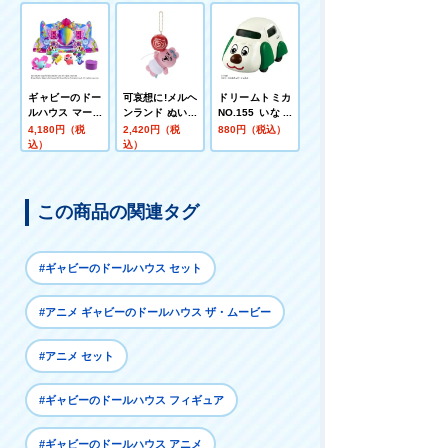
マル大集合!! 」
ギャビーのドー
可哀想に!メルヘ
ドリームトミカ
ルハウス マーメ
ンランド ぬいぐ
NO.155 いない
イドランティス
るみマスコット
いないばあっ!
4,180円（税
2,420円（税
880円（税込）
フィギュアセッ
おぱんちゅうさ
ワンワンカー
込）
込）
ト
ぎ
この商品の関連タグ
#ギャビーのドールハウス セット
#アニメ ギャビーのドールハウス ザ・ムービー
#アニメ セット
#ギャビーのドールハウス フィギュア
#ギャビーのドールハウス アニメ