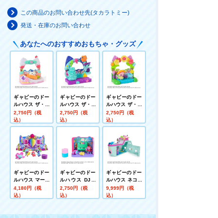
この商品のお問い合わせ先(タカラトミー)
発送・在庫のお問い合わせ
あなたへのおすすめおもちゃ・グッズ
ギャビーのドー
ギャビーのドー
ギャビーのドー
ルハウス ザ・ム
ルハウス ザ・ム
ルハウス ザ・ム
ービー ケーキー
ービー マーキャ
ービー キティ・
2,750円（税
2,750円（税
2,750円（税
のおかしバルコ
ットのすいそう
フェアリーのお
込）
込）
込）
ニーセット
バルコニーセッ
にわバルコニー
ト
セット
ギャビーのドー
ギャビーのドー
ギャビーのドー
ルハウス マーメ
ルハウス DJキ
ルハウス ネコち
イドランティス
ャットニップの
ゃんクルーズ船
4,180円（税
2,750円（税
9,999円（税
フィギュアセッ
ミュージックル
込）
込）
込）
ト
ームセット