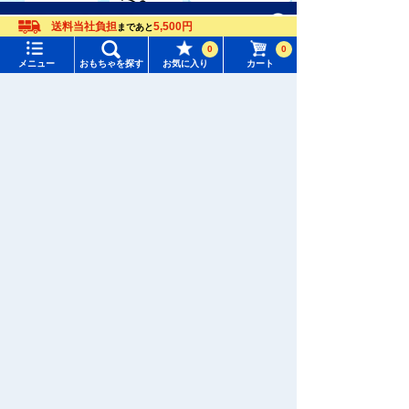
メニュー
おもちゃをさがす
送料当社負担
5,500円
まであと
ウィクロス
パウ・パトロ
0
0
ディズニー
（WIXOSS）
ール
タカラトミーモール トップ
メニュー
おもちゃを探す
お気に入り
カート
さがす
マイページ
最近見たおもちゃ・グッズ
注目ワード
購入履歴
#ホロビートカードゲーム
#トイ・ストーリー
入荷案内申し込み商品リスト
#ピクチューブ
#Nuiパン
所持クーポン一覧
#スクランブルポリスステーション
最近見た商品がありません。
会員情報変更
キャラクター・シリーズからおもちゃ・グッズをさがす
すべてのメニューを見る
年齢別からおもちゃ・グッズをさがす
�������c���Ȃ�
ユーザーメニュー
ジャンルからおもちゃ・グッズをさがす
ログイン
おもちゃ通販ならタカラトミーモールトップ
新着商品からおもちゃ・グッズをさがす
ギャビーのドールハウス
新規会員登録
オリジナル商品からおもちゃ・グッズをさがす