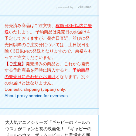
キャットタワー
powered by
付きの大きなお
家🏠 フィギュア
や家具、小物が
発売済み商品はご注文後、
稼働日3日以内に発
13個入っている
送
いたします。 予約商品は発売日のお届けを
から買ってすぐ
予定しておりますが、発売日直近、並びに発
遊べるのもうれ
売日以降のご注文分については、土日祝日を
しいポイント✨
除く3日以内の発送となりますので、余裕をも
みんなも遊んで
ってご注文くださいませ。
みてね〜！ ＼
【ご注意】
発売済みの商品と、これから発売
Everyone
する予約商品を同時に購入すると、
予約商品
should give it a
の発売日に合わせたお届け
となります。別々
try！／ #タカラ
のお届けとはなりません。
トミー #ギャビ
Domestic shipping (Japan) only.
ーのドールハウ
About proxy service for overseas
ス #takaratomy
#gabby
#gabbysdollho
use
大人気アニメシリーズ「ギャビーのドールハ
ウス」がニャンと初の映画化！ 『ギャビーの
ドールハウス ザ・ムービー』に登場する新