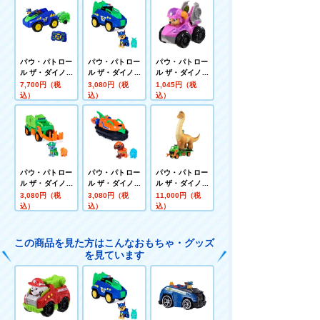
パウ・パトロー
パウ・パトロー
パウ・パトロー
ル ザ・ダイノ・
ル ザ・ダイノ・
ル ザ・ダイノ・
ムービー RCビ
ムービー チェイ
ムービー ダイノ
7,700円（税
3,080円（税
1,045円（税
ークル チェイス
ス ダイノポリス
レーサーズ スカ
込）
込）
込）
ダイノポリスカ
カー(ステゴサウ
イ ダイノジェッ
ー
ルス付き)
ト
パウ・パトロー
パウ・パトロー
パウ・パトロー
ル ザ・ダイノ・
ル ザ・ダイノ・
ル ザ・ダイノ・
ムービー ロッキ
ムービー ズーマ
ムービー パウっ
3,080円（税
3,080円（税
11,000円（税
ー ダイノクルー
ダイノホバー(ア
とふくらむ! ロ
込）
込）
込）
ザー(トリケラト
ンキロサウルス
ッキー ダイノク
プス付き)
付き)
ルーザー+メガ
サウルス
この商品を見た方はこんなおもちゃ・グッズ
を見ています