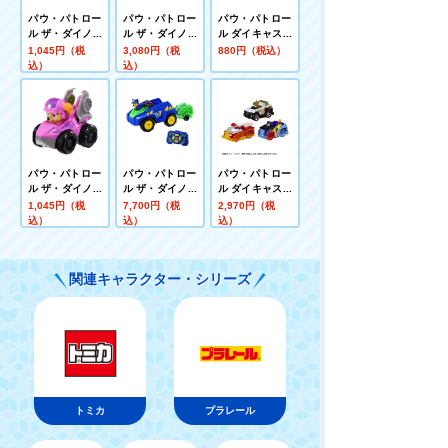
パウ・パトロー
パウ・パトロー
パウ・パトロー
ル ザ・ダイノ・
ル ザ・ダイノ・
ル ダイキャスト
ムービー ダイノ
ムービー チェイ
ビークル チェイ
1,045円（税
3,080円（税
880円（税込）
レーサーズ マー
ス ダイノポリス
ス ポリスカー
込）
込）
シャル ダイノフ
カー(ステゴサウ
ァイヤートラッ
ルス付き)
ク
パウ・パトロー
パウ・パトロー
パウ・パトロー
ル ザ・ダイノ・
ル ザ・ダイノ・
ル ダイキャスト
ムービー ダイノ
ムービー RCビ
ビークル スペシ
1,045円（税
7,700円（税
2,970円（税
レーサーズ スカ
ークル チェイス
ャルコレクショ
込）
込）
込）
イ ダイノジェッ
ダイノポリスカ
ン チェイス/マ
ト
ー
ーシャル/トラッ
カー
関連キャラクター・シリーズ
トミカ
プラレール