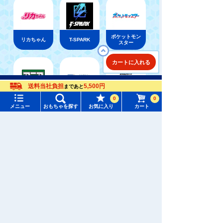
ポケットモン
リカちゃん
T-SPARK
スター
カートに入れる
メニュー
おもちゃをさがす
送料当社負担
5,500円
まであと
新幹線変形ロ
0
0
アニア
ベビートイ
ボ シンカリ
タカラトミーモール トップ
メニュー
おもちゃを探す
お気に入り
カート
オン
さがす
マイページ
注目ワード
購入履歴
#ホロビートカードゲーム
#トイ・ストーリー
ウィクロス
パウ・パトロ
ディズニー
（WIXOSS）
ール
入荷案内申し込み商品リスト
#ピクチューブ
#Nuiパン
所持クーポン一覧
#スクランブルポリスステーション
おもちゃ通販ならタカラトミーモールトップ
パウ・パトロール
会員情報変更
キャラクター・シリーズからおもちゃ・グッズをさがす