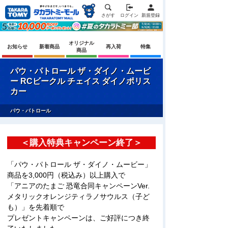
さがす
ログイン
新規登録
オリジナル
お知らせ
新着商品
再入荷
特集
商品
パウ・パトロール ザ・ダイノ・ムービ
ー RCビークル チェイス ダイノポリス
カー
パウ・パトロール
＜購入特典キャンペーン終了＞
「パウ・パトロール ザ・ダイノ・ムービー」
商品を3,000円（税込み）以上購入で
「アニアのたまご 恐竜合同キャンペーンVer.
メタリックオレンジティラノサウルス（子ど
も）」を先着順で
プレゼントキャンペーンは、ご好評につき終