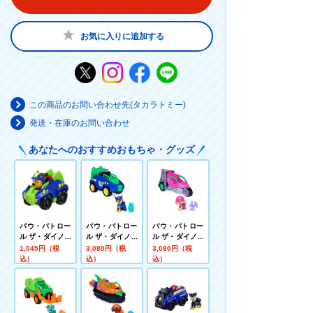
お気に入りに追加する
この商品のお問い合わせ先(タカラトミー)
発送・在庫のお問い合わせ
あなたへのおすすめおもちゃ・グッズ
パウ・パトロー
パウ・パトロー
パウ・パトロー
ル ザ・ダイノ・
ル ザ・ダイノ・
ル ザ・ダイノ・
ムービー ダイノ
ムービー チェイ
ムービー スカイ
1,045円（税
3,080円（税
3,080円（税
レーサーズ チェ
ス ダイノポリス
ダイノジェット
込）
込）
込）
イス ダイノポリ
カー(ステゴサウ
(プテラノドン付
スカー
ルス付き)
き)