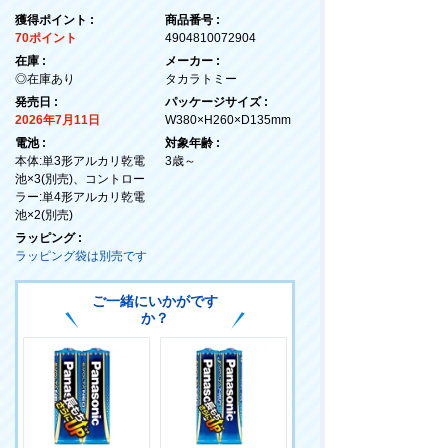
獲得ポイント :
商品番号 :
70ポイント
4904810072904
在庫 :
メーカー :
◎在庫あり
タカラトミー
発売日 :
パッケージサイズ :
2026年7月11日
W380×H260×D135mm
電池 :
対象年齢 :
本体:単3形アルカリ乾電
3歳～
池×3(別売)、コントロー
ラー:単4形アルカリ乾電
池×2(別売)
ラッピング :
ラッピング袋は別売です
ご一緒にいかがです
か？