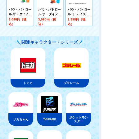
パウ・パトロー
パウ・パトロー
パウ・パトロー
ル ザ・ダイノ・
ル ザ・ダイノ・
ル チェイス ポ
ムービー ロッキ
ムービー ズーマ
リスカー
3,080円（税
3,080円（税
1,998円（税
ー ダイノクルー
ダイノホバー(ア
込）
込）
込）
ザー(トリケラト
ンキロサウルス
プス付き)
付き)
関連キャラクター・シリーズ
トミカ
プラレール
ポケットモン
リカちゃん
T-SPARK
スター