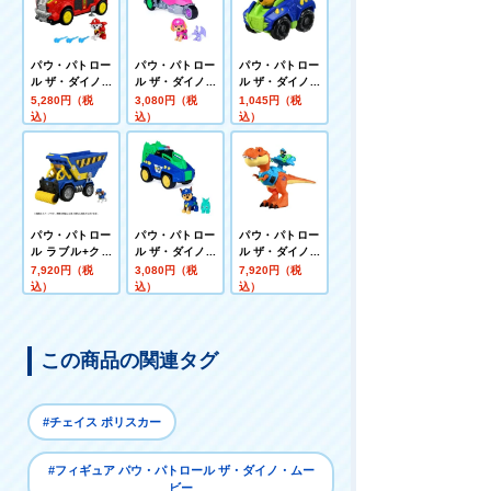
パウ・パトロー
パウ・パトロー
パウ・パトロー
ル ザ・ダイノ・
ル ザ・ダイノ・
ル ザ・ダイノ・
ムービー マーシ
ムービー スカイ
ムービー ダイノ
5,280円（税
3,080円（税
1,045円（税
ャル DXダイノ
ダイノジェット
レーサーズ チェ
込）
込）
込）
ファイヤートラ
(プテラノドン付
イス ダイノポリ
ック
き)
スカー
パウ・パトロー
パウ・パトロー
パウ・パトロー
ル ラブル+クル
ル ザ・ダイノ・
ル ザ・ダイノ・
ー ウィーラー D
ムービー チェイ
ムービー パウっ
7,920円（税
3,080円（税
7,920円（税
Xクルーダンプ
ス ダイノポリス
とほえる!ティミ
込）
込）
込）
カー(ステゴサウ
ー+レックス
ルス付き)
この商品の関連タグ
#チェイス ポリスカー
#フィギュア パウ・パトロール ザ・ダイノ・ムー
ビー