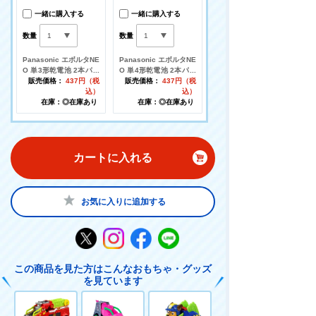
一緒に購入する
一緒に購入する
数量
数量
Panasonic エボルタNE
Panasonic エボルタNE
O 単3形乾電池 2本パッ
O 単4形乾電池 2本パッ
ク
販売価格：
437円（税
ク
販売価格：
437円（税
込）
込）
在庫：◎在庫あり
在庫：◎在庫あり
カートに入れる
お気に入りに追加する
この商品を見た方はこんなおもちゃ・グッズ
を見ています