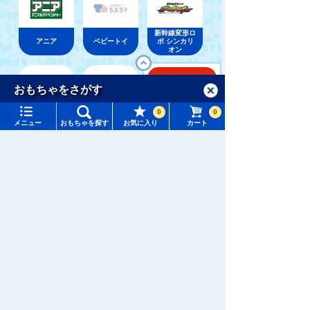
新幹線変形ロ
アニア
ベビートイ
ボ シンカリ
オン
カートに入れる
メニュー
おもちゃをさがす
0
0
タカラトミーモール トップ
ウィクロス
パウ・パトロ
メニュー
おもちゃを探す
お気に入り
カート
ディズニー
（WIXOSS）
ール
さがす
マイページ
注目ワード
最近見たおもちゃ・グッズ
購入履歴
#ホロビートカードゲーム
#トイ・ストーリー
入荷案内申し込み商品リスト
#ピクチューブ
#Nuiパン
所持クーポン一覧
#スクランブルポリスステーション
会員情報変更
最近見た商品がありません。
キャラクター・シリーズからおもちゃ・グッズをさがす
すべてのメニューを見る
年齢別からおもちゃ・グッズをさがす
ユーザーメニュー