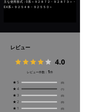
主な使用形式：0系＜９２８７２・９２８７３＞・
E4系＜９２５４８・９２５５０＞
レビュー
4.0
1
レビュー件数：
件
★
5
(0)
★
4
(1)
★
3
(0)
★
2
(0)
★
1
(0)