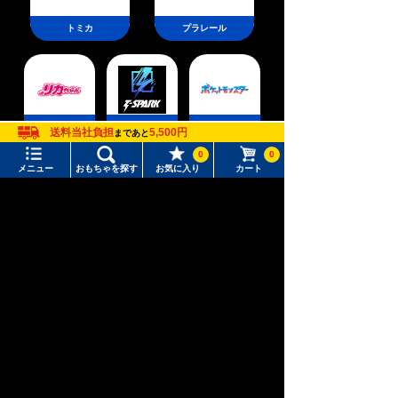
トミカ
プラレール
ポケットモン
送料当社負担
5,500円
リカちゃん
T-SPARK
まであと
スター
0
0
メニュー
おもちゃを探す
お気に入り
カート
メニュー
おもちゃをさがす
新幹線変形ロ
タカラトミーモール トップ
アニア
ベビートイ
ボ シンカリ
オン
さがす
マイページ
注目ワード
購入履歴
#ホロビートカードゲーム
#トイ・ストーリー
入荷案内申し込み商品リスト
ウィクロス
パウ・パトロ
#ピクチューブ
#Nuiパン
ディズニー
（WIXOSS）
ール
所持クーポン一覧
#スクランブルポリスステーション