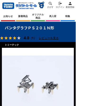
さがす
ログイン
新規登録
オリジナル
お知らせ
新着商品
再入荷
特集
商品
パンタグラフＰＳ２０１Ｎ形
4.0
（1）
レビューを見る
トミーテック