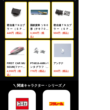
密自連ＴＮカプ
国鉄貨車 ソ８０
密自連ＴＮカプ
ラー（ＳＰ・
形（チキ７００
ラー（ＳＰ・
黒）
０形付）
黒）
440円（税込）
3,300円（税
550円（税込）
込）
FIRST CAR MU
PT4816‐AMNパ
アンテナ
SEUM(ファース
ンタグラフ（2
トカーミュージ
個入）
4,950円（税
770円（税込）
330円（税込）
アム) FMC-01 J
込）
R 500(7000)系
山陽新幹線(ハロ
関連キャラクター・シリーズ
ーキティ新幹線)