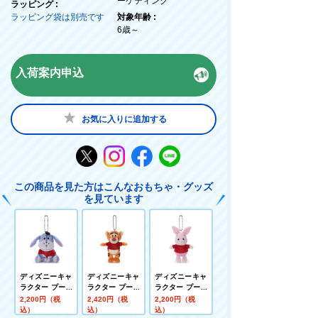
ーケティング
ラッピング :
ラッピング袋は別売です
対象年齢 :
6歳～
入荷案内申込
お気に入りに追加する
この商品を見た方はこんなおもちゃ・グッズ
を見ています
ディズニーキャ
ディズニーキャ
ディズニーキャ
ラクター プーさ
ラクター プーさ
ラクター プーさ
ん100周年 赤シ
ん100周年 赤シ
ん100周年 赤シ
2,200円（税
2,420円（税
2,200円（税
ャツフレンズ プ
ャツフレンズ プ
ャツフレンズ プ
込）
込）
込）