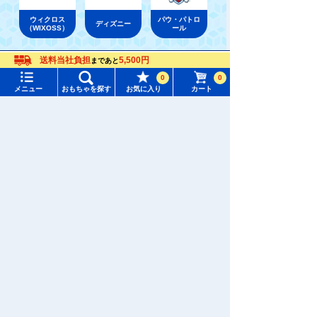
ウィクロス
パウ・パトロ
ディズニー
（WIXOSS）
ール
送料当社負担
5,500円
まであと
メニュー
おもちゃをさがす
おもちゃ通販ならタカラトミーモールトップ
ディズニー
ディズニーキャラクターぬいぐるみ
0
0
メニュー
おもちゃを探す
お気に入り
カート
タカラトミーモール トップ
さがす
マイページ
注目ワード
購入履歴
#ホロビートカードゲーム
#トイ・ストーリー
入荷案内申し込み商品リスト
#ピクチューブ
#Nuiパン
所持クーポン一覧
#スクランブルポリスステーション
会員情報変更
キャラクター・シリーズからおもちゃ・グッズをさがす
すべてのメニューを見る
年齢別からおもちゃ・グッズをさがす
ユーザーメニュー
ジャンルからおもちゃ・グッズをさがす