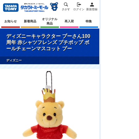
さがす
ログイン
新規登録
オリジナル
お知らせ
新着商品
再入荷
特集
商品
ディズニーキャラクター プーさん100
周年 赤シャツフレンズ プチポップ ボ
ールチェーンマスコット プー
ディズニー