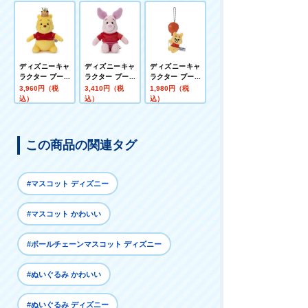
チポップ ボール
チポップ ボール
チポップ ボール
チェーンマスコ
チェーンマスコ
チェーンマスコ
ット イーヨー
ット ティガー
ット ピグレット
ディズニーキャ
ディズニーキャ
ディズニーキャ
ラクター プーさ
ラクター プーさ
ラクター プーさ
ん100周年 赤シ
ん100周年 赤シ
ん100周年 TAR
3,960円（税
3,410円（税
1,980円（税
ャツフレンズ ぬ
ャツフレンズ ぬ
OUT ボールチェ
込）
込）
込）
いぐるみS プー
いぐるみS ピグ
ーンマスコット
(王冠)
レット
プー
この商品の関連タグ
#マスコット ディズニー
#マスコット かわいい
#ボールチェーンマスコット ディズニー
#ぬいぐるみ かわいい
#ぬいぐるみ ディズニー