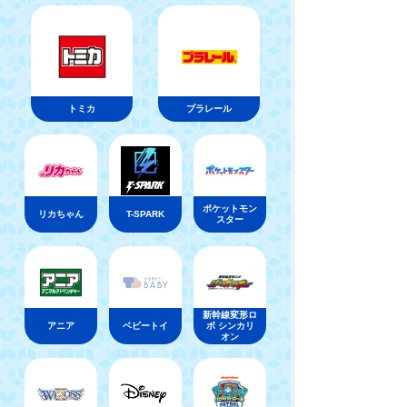
トミカ
プラレール
ポケットモン
リカちゃん
T-SPARK
スター
新幹線変形ロ
アニア
ベビートイ
ボ シンカリ
オン