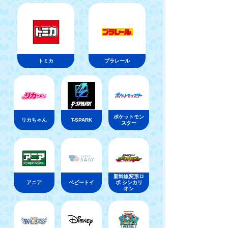
トミカ
プラレール
ポケットモン
リカちゃん
T-SPARK
スター
新幹線変形ロ
アニア
ベビートイ
ボ シンカリ
オン