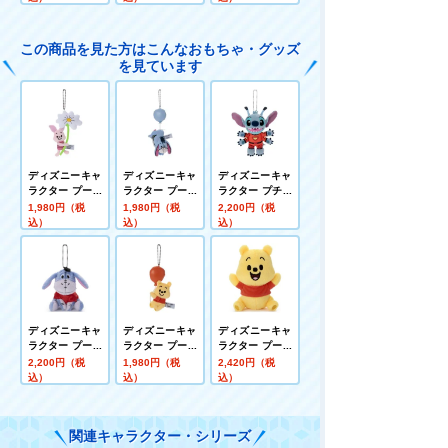
ーンマスコット
チポップ ボール
チポップ ボール
ピグレット
チェーンマスコ
チェーンマスコ
ット ピグレット
ット イーヨー
この商品を見た方はこんなおもちゃ・グッズ
を見ています
ディズニーキャ
ディズニーキャ
ディズニーキャ
ラクター プーさ
ラクター プーさ
ラクター プチポ
ん100周年 TAR
ん100周年 TAR
ップ ボールチェ
1,980円（税
1,980円（税
2,200円（税
OUT ボールチェ
OUT ボールチェ
ーンマスコット
込）
込）
込）
ーンマスコット
ーンマスコット
ディズニー ステ
ピグレット
イーヨー
ィッチ(赤スー
ツ)
ディズニーキャ
ディズニーキャ
ディズニーキャ
ラクター プーさ
ラクター プーさ
ラクター プーさ
ん100周年 赤シ
ん100周年 TAR
ん100周年 TAR
2,200円（税
1,980円（税
2,420円（税
ャツフレンズ プ
OUT ボールチェ
OUT ぬいぐるみ
込）
込）
込）
チポップ ボール
ーンマスコット
S プー
チェーンマスコ
プー
ット イーヨー
関連キャラクター・シリーズ