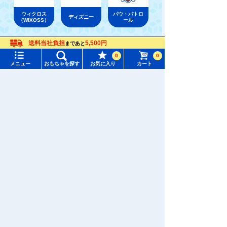
ウィクロス
パウ・パトロ
ディズニー
（WIXOSS）
ール
送料当社負担
5,500円
まであと
メニュー
おもちゃをさがす
おもちゃ通販ならタカラトミーモールトップ
ディズニー
ディズニーキャラクターぬいぐるみ
0
0
メニュー
おもちゃを探す
お気に入り
カート
タカラトミーモール トップ
さがす
マイページ
注目ワード
購入履歴
#ホロビートカードゲーム
#トイ・ストーリー
入荷案内申し込み商品リスト
#ピクチューブ
#Nuiパン
所持クーポン一覧
#スクランブルポリスステーション
会員情報変更
キャラクター・シリーズからおもちゃ・グッズをさがす
すべてのメニューを見る
年齢別からおもちゃ・グッズをさがす
ユーザーメニュー
ジャンルからおもちゃ・グッズをさがす