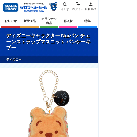
さがす
ログイン
新規登録
オリジナル
お知らせ
新着商品
再入荷
特集
商品
ディズニーキャラクター Nuiパン チェ
ーンストラップマスコット パンケーキ
プー
ディズニー