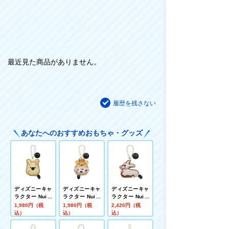
最近見た商品がありません。
履歴を残さない
あなたへのおすすめおもちゃ・グッズ
ディズニーキャ
ディズニーキャ
ディズニーキャ
ラクター Nuiパ
ラクター Nuiパ
ラクター Nuiパ
ン チェーンスト
ン チェーンスト
ン チェーンスト
1,980円（税
1,980円（税
2,420円（税
ラップマスコッ
ラップマスコッ
ラップマスコッ
込）
込）
込）
ト ドーナツ プ
ト マリトッツォ
ト ショコラパン
ー
プー
ゼロ