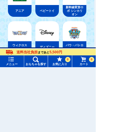
新幹線変形ロ
アニア
ベビートイ
ボ シンカリ
オン
ウィクロス
パウ・パトロ
ディズニー
（WIXOSS）
ール
送料当社負担
5,500円
まであと
メニュー
おもちゃをさがす
0
0
メニュー
おもちゃを探す
お気に入り
カート
おもちゃ通販ならタカラトミーモールトップ
タカラトミーモール トップ
ディズニー
ディズニーキャラクターぬいぐるみ
さがす
マイページ
注目ワード
購入履歴
#ホロビートカードゲーム
#トイ・ストーリー
入荷案内申し込み商品リスト
#ピクチューブ
#Nuiパン
所持クーポン一覧
#スクランブルポリスステーション
会員情報変更
キャラクター・シリーズからおもちゃ・グッズをさがす