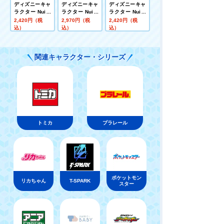
ディズニーキャ
ディズニーキャ
ディズニーキャ
ラクター Nuiパ
ラクター Nuiパ
ラクター Nuiパ
ン ぬいぐるみS
ン ぬいぐるみS
ン ぬいぐるみポ
2,420円（税
2,970円（税
2,420円（税
パンケーキ プー
ちぎりパン ニッ
ーチマスコット
込）
込）
込）
ク･ジュディ･フ
マリトッツォ プ
ラッシュ･クロ
ー
ウハウザー
関連キャラクター・シリーズ
トミカ
プラレール
ポケットモン
リカちゃん
T-SPARK
スター