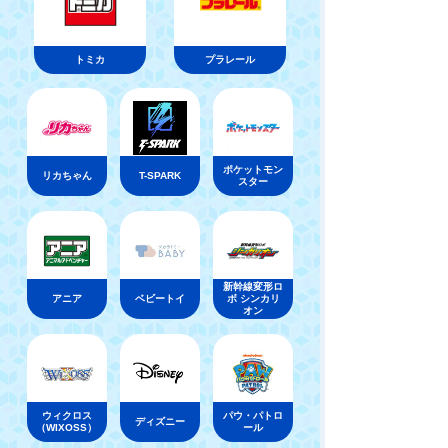
トミカ
プラレール
ポケットモン
リカちゃん
T-SPARK
スター
新幹線変形ロ
アニア
ベビートイ
ボ シンカリ
オン
ウィクロス
パウ・パトロ
ディズニー
（WIXOSS）
ール