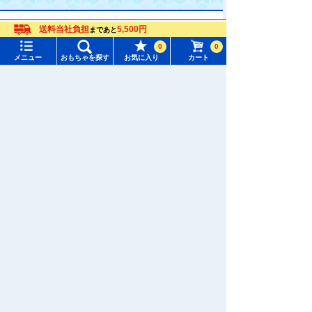
おもちゃ通販ならタカラトミーモールトップ
送料当社負担
5,500円
まであと
メニュー
おもちゃをさがす
ブルーナ（BRUNA)
0
0
メニュー
おもちゃを探す
お気に入り
カート
タカラトミーモール トップ
さがす
マイページ
注目ワード
購入履歴
#ホロビートカードゲーム
#トイ・ストーリー
入荷案内申し込み商品リスト
#ピクチューブ
#Nuiパン
所持クーポン一覧
#スクランブルポリスステーション
会員情報変更
キャラクター・シリーズからおもちゃ・グッズをさがす
すべてのメニューを見る
年齢別からおもちゃ・グッズをさがす
ユーザーメニュー
ジャンルからおもちゃ・グッズをさがす
ログイン
新着商品からおもちゃ・グッズをさがす
新規会員登録