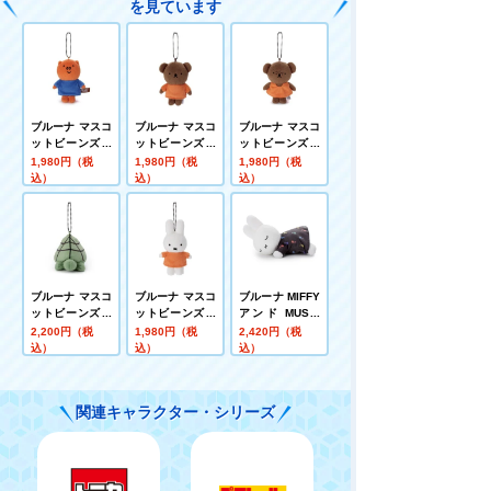
を見ています
ブルーナ マスコ
ブルーナ マスコ
ブルーナ マスコ
ットビーンズコ
ットビーンズコ
ットビーンズコ
レクション ポピ
レクション ボリ
レクション バー
1,980円（税
1,980円（税
1,980円（税
ー
ス
バラ
込）
込）
込）
ブルーナ マスコ
ブルーナ マスコ
ブルーナ MIFFY
ットビーンズコ
ットビーンズコ
アンド MUSIC
レクション カメ
レクション ミッ
すやすやフレン
2,200円（税
1,980円（税
2,420円（税
フィー(レッド)
ド ぬいぐるみS
込）
込）
込）
ミッフィー
関連キャラクター・シリーズ