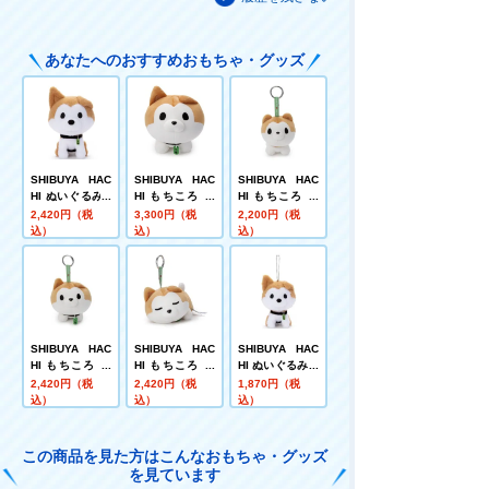
あなたへのおすすめおもちゃ・グッズ
SHIBUYA HAC
SHIBUYA HAC
SHIBUYA HAC
HI ぬいぐるみS
HI もちころ ぬ
HI もちころ ぬ
ハチ
いぐるみS ハチ
いぐるみマスコ
2,420円（税
3,300円（税
2,200円（税
ット べビハチ
込）
込）
込）
SHIBUYA HAC
SHIBUYA HAC
SHIBUYA HAC
HI もちころ ぬ
HI もちころ ぬ
HI ぬいぐるみボ
いぐるみマスコ
いぐるみマスコ
ールチェーンマ
2,420円（税
2,420円（税
1,870円（税
ット ハチ
ット (ZZZ)ハチ
スコット ハチ
込）
込）
込）
この商品を見た方はこんなおもちゃ・グッズ
を見ています