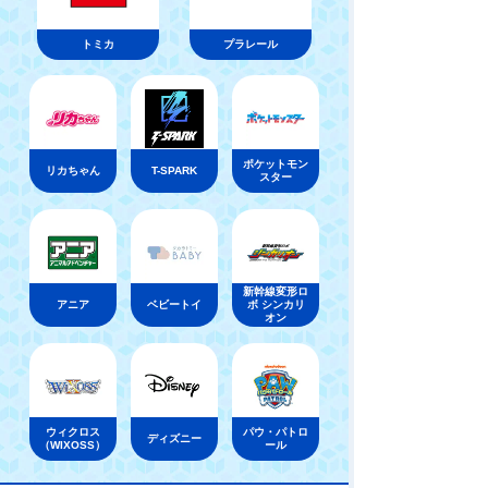
トミカ
プラレール
ポケットモン
リカちゃん
T-SPARK
スター
新幹線変形ロ
アニア
ベビートイ
ボ シンカリ
オン
ウィクロス
パウ・パトロ
ディズニー
（WIXOSS）
ール