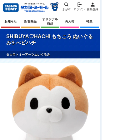
さがす
ログイン
新規登録
オリジナル
お知らせ
新着商品
再入荷
特集
商品
SHIBUYA♡HACHI もちころ ぬいぐる
みS べビハチ
タカラトミーアーツぬいぐるみ