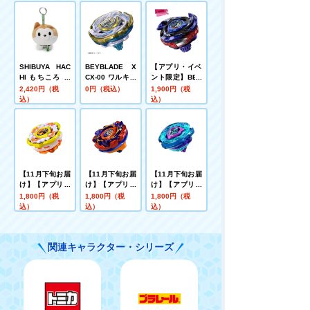
SHIBUYA HAC
BEYBLADE X
【アプリ・イベ
HI もちころ ぬ
CX-00 ワルキュ
ント限定】BEY
いぐるみマスコ
ーレボルトS4-7
BLADE X CX-0
2,420円（税
0円（税込）
1,900円（税
ット ハチ
0V メタルコー
0 ブースター ド
込）
込）
ト:ゴールド【レ
レイクブレイブ
アベイ交換チケ
G4-70I メタル
ット対象】
コート:ブルー
【レアベイ購入
チケット対象】
【11月下旬お届
【11月下旬お届
【11月下旬お届
け】【アプリ・
け】【アプリ・
け】【アプリ・
イベント限定】
イベント限定】
イベント限定】
1,800円（税
1,800円（税
1,800円（税
BEYBLADE X
BEYBLADE X
BEYBLADE X
込）
込）
込）
CX-00 ブースタ
CX-00 ブースタ
CX-00 ブースタ
ー ホーネットフ
ー バックスアン
ー クラーケンリ
ォートR7-60T
トラーズB2-60
グルS3-70O メ
関連キャラクター・シリーズ
メタルコート:イ
D メタルコート:
タルコート:ブル
エロー
オレンジ
ー