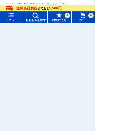
おもちゃ通販ならタカラトミーモールトップ
送料当社負担
5,500円
まであと
タカラトミーアーツぬいぐるみ
メニュー
おもちゃをさがす
0
0
メニュー
おもちゃを探す
お気に入り
カート
タカラトミーモール トップ
さがす
マイページ
注目ワード
購入履歴
#ホロビートカードゲーム
#トイ・ストーリー
入荷案内申し込み商品リスト
#ピクチューブ
#Nuiパン
所持クーポン一覧
#スクランブルポリスステーション
会員情報変更
キャラクター・シリーズからおもちゃ・グッズをさがす
すべてのメニューを見る
年齢別からおもちゃ・グッズをさがす
ユーザーメニュー
ジャンルからおもちゃ・グッズをさがす
ログイン
新着商品からおもちゃ・グッズをさがす
新規会員登録
オリジナル商品からおもちゃ・グッズをさがす