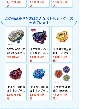
ろ
プ きみまろ
まろ
2,420円（税
1,980円（税
1,980円（税
込）
込）
込）
この商品を見た方はこんなおもちゃ・グッズ
を見ています
BEYBLADE X
【アプリ・イベ
【11月下旬お届
CX-00 ワルキュ
ント限定】BEY
け】【アプリ・
ーレボルトS4-7
BLADE X CX-0
イベント限定】
0円（税込）
1,900円（税
1,800円（税
0V メタルコー
0 ブースター ド
BEYBLADE X
込）
込）
ト:ゴールド【レ
レイクブレイブ
CX-00 ブースタ
アベイ交換チケ
G4-70I メタル
ー ホーネットフ
ット対象】
コート:ブルー
ォートR7-60T
【レアベイ購入
メタルコート:イ
チケット対象】
エロー
【11月下旬お届
【11月下旬お届
【受注生産販
け】【アプリ・
け】【アプリ・
売】BEYBLAD
イベント限定】
イベント限定】
E X UX-21 ヘル
1,800円（税
1,800円（税
4,500円（税
BEYBLADE X
BEYBLADE X
ズネザーデッキ
込）
込）
込）
CX-00 ブースタ
CX-00 ブースタ
セット
ー バックスアン
ー クラーケンリ
トラーズB2-60
グルS3-70O メ