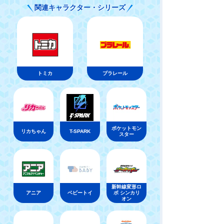
関連キャラクター・シリーズ
D メタルコート:
タルコート:ブル
オレンジ
ー
トミカ
プラレール
ポケットモン
リカちゃん
T-SPARK
スター
新幹線変形ロ
アニア
ベビートイ
ボ シンカリ
オン