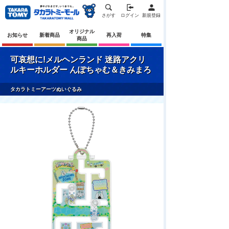
さがす
ログイン
新規登録
オリジナル
お知らせ
新着商品
再入荷
特集
商品
可哀想に!メルヘンランド 迷路アクリ
ルキーホルダー んぽちゃむ＆きみまろ
タカラトミーアーツぬいぐるみ