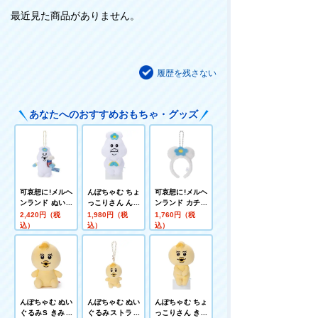
最近見た商品がありません。
履歴を残さない
あなたへのおすすめおもちゃ・グッズ
可哀想に!メルヘ
んぽちゃむ ちょ
可哀想に!メルヘ
ンランド ぬいぐ
っこりさん んぽ
ンランド カチュ
るみマスコット
ちゃむ
ーシャマスコッ
2,420円（税
1,980円（税
1,760円（税
んぽちゃむ
ト んぽちゃむ
込）
込）
込）
んぽちゃむ ぬい
んぽちゃむ ぬい
んぽちゃむ ちょ
ぐるみS きみま
ぐるみストラッ
っこりさん きみ