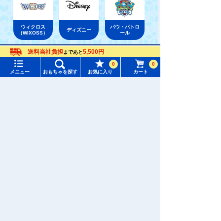
ウィクロス
パウ・パトロ
ディズニー
（WIXOSS）
ール
送料当社負担
5,500円
まであと
メニュー
おもちゃをさがす
おもちゃ通販ならタカラトミーモールトップ
0
0
タカラトミーアーツぬいぐるみ
メニュー
おもちゃを探す
お気に入り
カート
タカラトミーモール トップ
さがす
マイページ
注目ワード
購入履歴
#ホロビートカードゲーム
#トイ・ストーリー
入荷案内申し込み商品リスト
#ピクチューブ
#Nuiパン
所持クーポン一覧
#スクランブルポリスステーション
会員情報変更
キャラクター・シリーズからおもちゃ・グッズをさがす
すべてのメニューを見る
年齢別からおもちゃ・グッズをさがす
ユーザーメニュー
ジャンルからおもちゃ・グッズをさがす