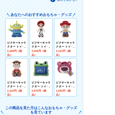
あなたへのおすすめおもちゃ・グッズ
ピクサーキャラ
ピクサーキャラ
ピクサーキャラ
クター トイ･ス
クター トイ･ス
クター トイ･ス
トーリー5 おど
トーリー5 ぬい
トーリー5 洗え
5,489円（税
3,300円（税
2,310円（税
っておしゃべり
ぐるみ ジェシー
るビーンズコレ
込）
込）
込）
エイリアン
クション ジェシ
ー
ピクサーキャラ
ピクサーキャラ
ピクサーキャラ
クター トイ･ス
クター トイ･ス
クター トイ･ス
トーリー5 洗え
トーリー5 ぬい
トーリー ぬいぐ
2,310円（税
2,970円（税
1,650円（税
るビーンズコレ
ぐるみ リリーパ
るみバッジ ロッ
込）
込）
込）
クション ウッデ
ッド
ツォ
ィ
この商品を見た方はこんなおもちゃ・グッズ
を見ています