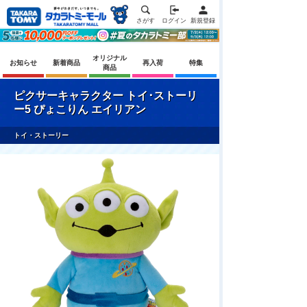
さがす
ログイン
新規登録
オリジナル
お知らせ
新着商品
再入荷
特集
商品
ピクサーキャラクター トイ･ストーリ
ー5 ぴょこりん エイリアン
トイ・ストーリー