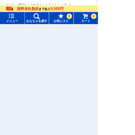
おもちゃ通販ならタカラトミーモールトップ
送料当社負担
5,500円
まであと
トイ・ストーリー
メニュー
おもちゃをさがす
0
0
メニュー
おもちゃを探す
お気に入り
カート
タカラトミーモール トップ
さがす
マイページ
注目ワード
購入履歴
#ホロビートカードゲーム
#トイ・ストーリー
入荷案内申し込み商品リスト
#ピクチューブ
#Nuiパン
所持クーポン一覧
#スクランブルポリスステーション
会員情報変更
キャラクター・シリーズからおもちゃ・グッズをさがす
すべてのメニューを見る
年齢別からおもちゃ・グッズをさがす
ユーザーメニュー
ジャンルからおもちゃ・グッズをさがす
ログイン
新着商品からおもちゃ・グッズをさがす
新規会員登録
オリジナル商品からおもちゃ・グッズをさがす