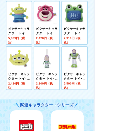
ピクサーキャラ
ピクサーキャラ
ピクサーキャラ
クター トイ･ス
クター トイ･ス
クター トイ･ス
トーリー5 おど
トーリー ぬいぐ
トーリー5 洗え
5,489円（税
2,420円（税
2,310円（税
っておしゃべり
るみポーチ ロッ
るビーンズコレ
込）
込）
込）
エイリアン
ツォ
クション リリー
パッド
ピクサーキャラ
ピクサーキャラ
ピクサーキャラ
クター トイ･ス
クター トイ･ス
クター トイ･ス
トーリー5 ぬい
トーリー5 プチ
トーリー5 ぬい
2,420円（税
2,200円（税
5,500円（税
ぐるみポーチ エ
ポップ ボールチ
ぐるみL バズ･ラ
込）
込）
込）
イリアン
ェーンマスコッ
イトイヤー
ト バズ･ライト
イヤー
関連キャラクター・シリーズ