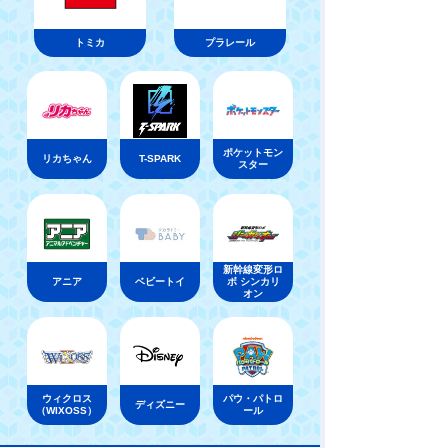
トミカ
プラレール
ポケットモン
リカちゃん
T-SPARK
スター
新幹線変形ロ
アニア
ベビートイ
ボ シンカリ
オン
ウィクロス
パウ・パトロ
ディズニー
（WIXOSS）
ール