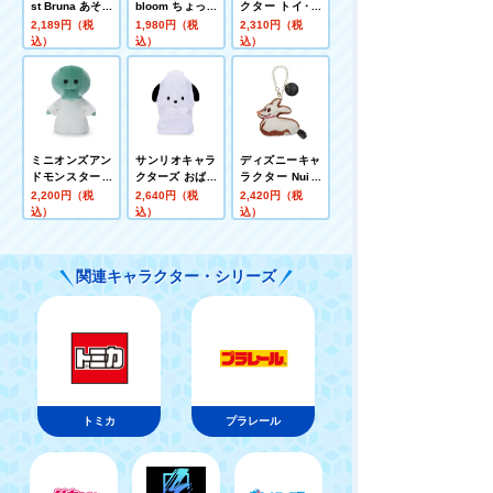
st Bruna あそべ
bloom ちょっこ
クター トイ･ス
て洗える布絵本
りサンキューマ
トーリー5 洗え
2,189円（税
1,980円（税
2,310円（税
おたんじょうび
スコット ミッフ
るビーンズコレ
込）
込）
込）
ィー(チューリッ
クション バズ･
プ)
ライトイヤー
ミニオンズアン
サンリオキャラ
ディズニーキャ
ドモンスターズ
クターズ おばけ
ラクター Nuiパ
ぬいぐるみ グー
ごっこ ぬいぐる
ン チェーンスト
2,200円（税
2,640円（税
2,420円（税
ミー
みS ポチャッコ
ラップマスコッ
込）
込）
込）
ト ショコラパン
ゼロ
関連キャラクター・シリーズ
トミカ
プラレール