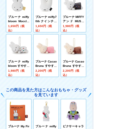
ブルーナ miffy
ブルーナ miffy7
ブルーナ MIFFY
bloom Mocchi-
0th ナインチェ
アンド MUSIC
Mocchi-Style
デザイン Mocc
すやすやフレン
1,650円（税
1,650円（税
1,980円（税
ボールチェーン
hi-Mocchi-Styl
ド ボールチェー
込）
込）
込）
マスコット ミッ
e フェイス型マ
ンマスコット ミ
フィー(ホワイ
スコット おかあ
ッフィー
ト)
さん
ブルーナ miffy
ブルーナ Cacao
ブルーナ Cacao
bloom すやす
Bruna すやす
Bruna すやす
フレンド ボール
フレンド ボール
フレンド ボール
1,980円（税
2,200円（税
2,200円（税
チェーンマスコ
チェーンマスコ
チェーンマスコ
込）
込）
込）
ット ミッフィー
ット ミッフィー
ット ミッフィー
(イチゴチョコ)
(ミルクチョコ)
この商品を見た方はこんなおもちゃ・グッズ
を見ています
ブルーナ My Fir
ブルーナ miffy
ピクサーキャラ