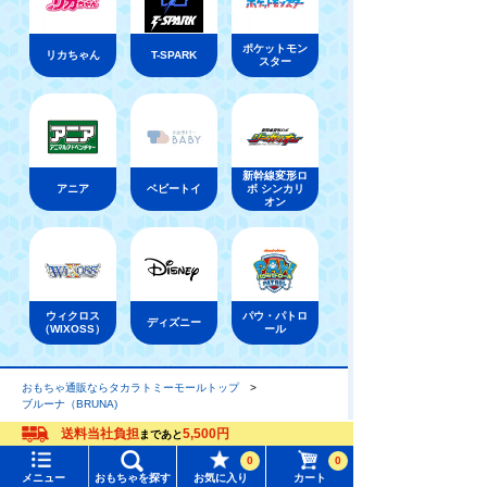
ポケットモン
リカちゃん
T-SPARK
スター
新幹線変形ロ
アニア
ベビートイ
ボ シンカリ
オン
ウィクロス
パウ・パトロ
ディズニー
（WIXOSS）
ール
おもちゃ通販ならタカラトミーモールトップ
ブルーナ（BRUNA)
送料当社負担
5,500円
まであと
メニュー
おもちゃをさがす
0
0
メニュー
おもちゃを探す
お気に入り
カート