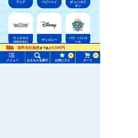
アニア
ベビートイ
ボ シンカリ
オン
ウィクロス
パウ・パトロ
ディズニー
（WIXOSS）
ール
送料当社負担
5,500円
まであと
メニュー
おもちゃをさがす
0
0
おもちゃ通販ならタカラトミーモールトップ
メニュー
おもちゃを探す
お気に入り
カート
タカラトミーモール トップ
おさるのジョージ
さがす
マイページ
注目ワード
購入履歴
#ホロビートカードゲーム
#トイ・ストーリー
入荷案内申し込み商品リスト
#ピクチューブ
#Nuiパン
所持クーポン一覧
#スクランブルポリスステーション
会員情報変更
キャラクター・シリーズからおもちゃ・グッズをさがす
すべてのメニューを見る