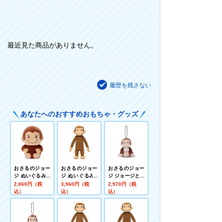
最近見た商品がありません。
履歴を残さない
あなたへのおすすめおもちゃ・グッズ
おさるのジョー
おさるのジョー
おさるのジョー
ジ ぬいぐるみ(T
ジ ぬいぐるみL
ジ ジョージとい
OY STYLE) ぬ
おさるのジョー
っしょマスコッ
2,860円（税
3,960円（税
2,970円（税
いぐるみM おさ
ジ
ト クマのぬいぐ
込）
込）
込）
るのジョージ
るみ