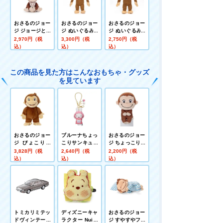
おさるのジョー
おさるのジョー
おさるのジョー
ジ ジョージとい
ジ ぬいぐるみM
ジ ぬいぐるみS
っしょマスコッ
おさるのジョー
おさるのジョー
2,970円（税
3,300円（税
2,750円（税
ト ジョージとニ
ジ
ジ
込）
込）
込）
ョッキ
この商品を見た方はこんなおもちゃ・グッズ
を見ています
おさるのジョー
ブルーナちょっ
おさるのジョー
ジ ぴょこりん
こりサンキュー
ジ ちょっこりさ
ジョージ
マスコット ミッ
ん おさるのジョ
3,828円（税
2,640円（税
2,200円（税
フィー(イチゴ･
ージ
込）
込）
込）
サーモンピンク)
トミカリミテッ
ディズニーキャ
おさるのジョー
ドヴィンテージ
ラクター Nuiパ
ジ すやすやフレ