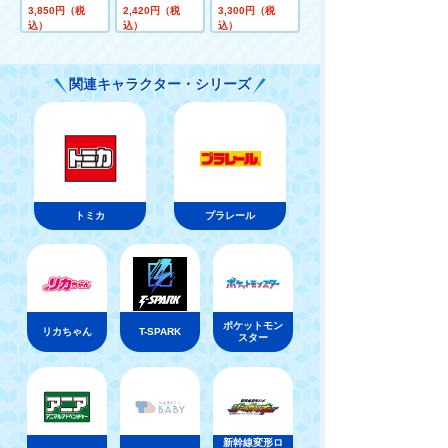
ネオ LVーN278
ン ぬいぐるみS
ンド ぬいぐるみ
3,850円（税
2,420円（税
3,300円（税
c 日産 セドリッ
サンドウィッチ
S おさるのジョ
込）
込）
込）
ク シーマ TYPE
プー
ージ
－II リミテッド
(茶) 88年式
関連キャラクター・シリーズ
トミカ
プラレール
ポケットモン
リカちゃん
T-SPARK
スター
新幹線変形ロ