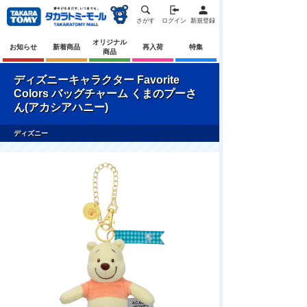
さがす
ログイン
新規登録
オリジナル
お知らせ
新着商品
再入荷
特集
商品
ディズニーキャラクター Favorite
Colors バッグチャーム くまのプーさ
ん(アカシアハニー)
ディズニー