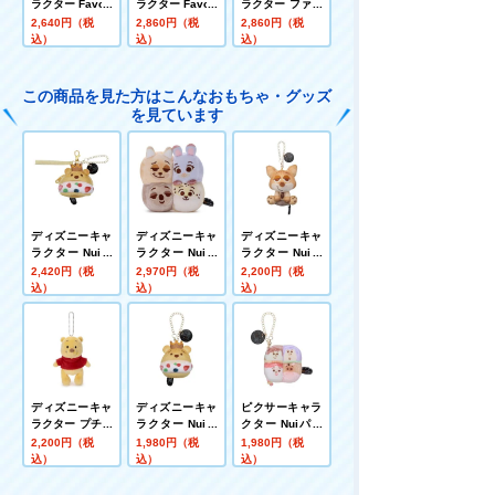
ラクター Favori
ラクター Favori
ラクター ファニ
te Colors バッ
te Colors ぬい
ーフェイス ぬい
2,640円（税
2,860円（税
2,860円（税
グチャーム くま
ぐるみS くまの
ぐるみS くまの
込）
込）
込）
のプーさん(アー
プーさん(アカシ
プーさんM
ルグレイティー)
アハニー)
この商品を見た方はこんなおもちゃ・グッズ
を見ています
ディズニーキャ
ディズニーキャ
ディズニーキャ
ラクター Nuiパ
ラクター Nuiパ
ラクター Nuiパ
ン ぬいぐるみポ
ン ぬいぐるみS
ン チェーンスト
2,420円（税
2,970円（税
2,200円（税
ーチマスコット
ちぎりパン ニッ
ラップマスコッ
込）
込）
込）
マリトッツォ プ
ク･ジュディ･フ
ト キャラクター
ー
ラッシュ･クロ
パン(すわり) ニ
ウハウザー
ック･ワイルド
ディズニーキャ
ディズニーキャ
ピクサーキャラ
ラクター プチポ
ラクター Nuiパ
クター Nuiパン
ップ ボールチェ
ン チェーンスト
チェーンストラ
2,200円（税
1,980円（税
1,980円（税
ーンマスコット
ラップマスコッ
ップマスコット
込）
込）
込）
プー
ト マリトッツォ
ちぎりパン ウッ
プー
ディ･バズ･ジェ