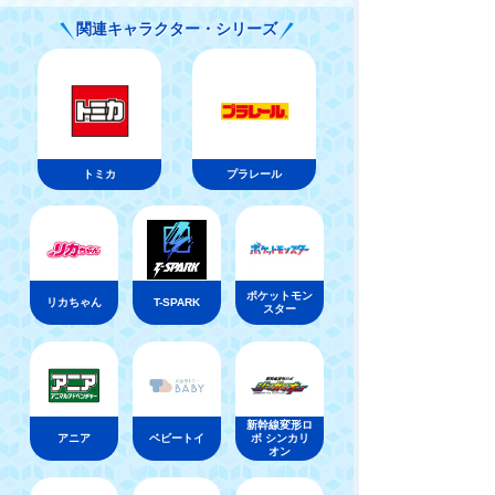
シー･ブルズア
関連キャラクター・シリーズ
イ
トミカ
プラレール
ポケットモン
リカちゃん
T-SPARK
スター
新幹線変形ロ
アニア
ベビートイ
ボ シンカリ
オン