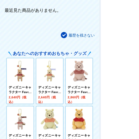
最近見た商品がありません。
履歴を残さない
あなたへのおすすめおもちゃ・グッズ
ディズニーキャ
ディズニーキャ
ディズニーキャ
ラクター Favori
ラクター Favori
ラクター Favori
te Colors バッ
te Colors バッ
te Colors ぬい
2,640円（税
2,640円（税
2,860円（税
グチャーム くま
グチャーム くま
ぐるみS くまの
込）
込）
込）
のプーさん(ダー
のプーさん(ワイ
プーさん(アール
ジリンティー)
ルドフラワーハ
グレイティー)
ニー)
ディズニーキャ
ディズニーキャ
ディズニーキャ