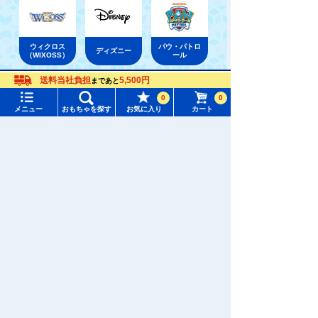
ウィクロス
パウ・パトロ
ディズニー
（WIXOSS）
ール
送料当社負担
5,500円
まであと
メニュー
おもちゃをさがす
おもちゃ通販ならタカラトミーモールトップ
0
0
ディズニー
ディズニーキャラクターぬいぐるみ
メニュー
おもちゃを探す
お気に入り
カート
タカラトミーモール トップ
さがす
マイページ
注目ワード
購入履歴
#ホロビートカードゲーム
#トイ・ストーリー
入荷案内申し込み商品リスト
#ピクチューブ
#Nuiパン
所持クーポン一覧
#スクランブルポリスステーション
会員情報変更
キャラクター・シリーズからおもちゃ・グッズをさがす
すべてのメニューを見る
年齢別からおもちゃ・グッズをさがす
ユーザーメニュー
ジャンルからおもちゃ・グッズをさがす