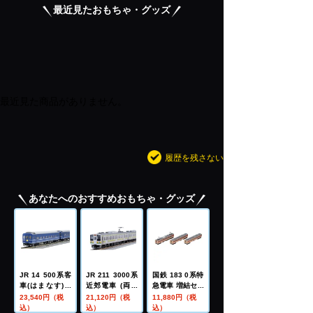
最近見たおもちゃ・グッズ
最近見た商品がありません。
履歴を残さない
あなたへのおすすめおもちゃ・グッズ
JR 14 500系客
JR 211 3000系
国鉄 183 0系特
車(はまなす)基
近郊電車 (両毛
急電車 増結セッ
本セット
線・矢絣色)セッ
ト
23,540円（税
21,120円（税
11,880円（税
ト
込）
込）
込）