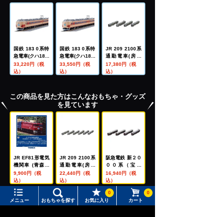
国鉄 183 0系特
国鉄 183 0系特
JR 209 2100系
急電車(クハ183-
急電車(クハ183-
通勤電車(房総
1500) 基本セッ
0) 基本セットA
色・4両編成)セ
33,220円（税
33,550円（税
17,380円（税
トB
ット
込）
込）
込）
この商品を見た方はこんなおもちゃ・グッズ
を見ています
JR EF81形電気
JR 209 2100系
阪急電鉄 新２０
機関車 (青森車
通勤電車(房総
００系（宝塚
両センター・双
色・6両編成)セ
線・第１編成）
9,900円（税
22,440円（税
16,940円（税
頭形連結器付)
ット
増結セット
込）
込）
込）
0
0
メニュー
おもちゃを探す
お気に入り
カート
メニュー
おもちゃをさがす