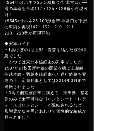
<9544>オハネフ25-100形金帯:非常口が平
滑の車両を再現117・125・129番が再現可
能！
<9545>オハネ25-100形金帯:非常口が平滑
の車両を再現147・152・210・211・
213・218番が再現可能！
◆実車ガイド
・｢あけぼの｣は上野～青森を結んだ寝台特
急でした
・かつては東北本線経由の列車でしたが、
1997年の秋田新幹線の開業を機に上越線・
信越本線・羽越本線経由へと運行経路を変
更の上、定期列車としては2014年3月まで
運転されました
・3両の個室寝台車に加えて、乗車券・指定
券のみで乗車可能なゴロンとシート・レデ
ィースゴロンとシートが連結されるなど、
形態豊かな車両とあわせて個性的な編成が
見られました