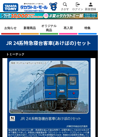
さがす
ログイン
新規登録
オリジナル
お知らせ
新着商品
再入荷
特集
商品
JR 24系特急寝台客車(あけぼの)セット
トミーテック