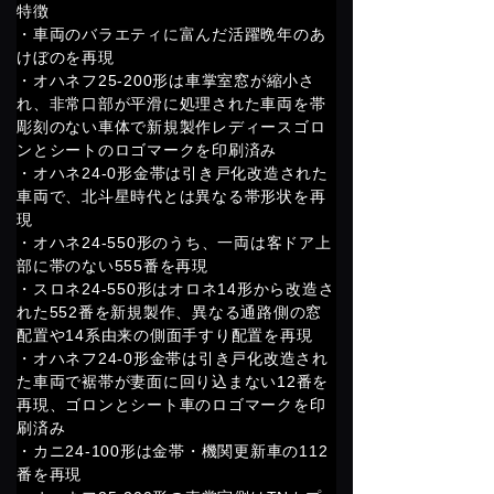
特徴
・車両のバラエティに富んだ活躍晩年のあ
けぼのを再現
・オハネフ25-200形は車掌室窓が縮小さ
れ、非常口部が平滑に処理された車両を帯
彫刻のない車体で新規製作レディースゴロ
ンとシートのロゴマークを印刷済み
・オハネ24-0形金帯は引き戸化改造された
車両で、北斗星時代とは異なる帯形状を再
現
・オハネ24-550形のうち、一両は客ドア上
部に帯のない555番を再現
・スロネ24-550形はオロネ14形から改造さ
れた552番を新規製作、異なる通路側の窓
配置や14系由来の側面手すり配置を再現
・オハネフ24-0形金帯は引き戸化改造され
た車両で裾帯が妻面に回り込まない12番を
再現、ゴロンとシート車のロゴマークを印
刷済み
・カニ24-100形は金帯・機関更新車の112
番を再現