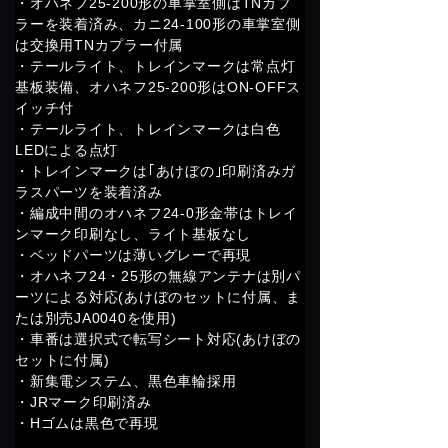
・オハネフ25-200形の車掌室側はTNカプ
ラーを装着済み、カニ24-100形の車掌室側
は交換用TNカプラー付属
・テールライト、トレインマークは常点灯
基板装備、オハネフ25-200形はON-OFFス
イッチ付
・テールライト、トレインマークは白色
LEDによる点灯
・トレインマークは｢あけぼの｣印刷済みガ
ラスパーツを装着済み
・編成中間のオハネフ24-0形金帯はトレイ
ンマーク印刷なし、ライト基板なし
・ベッドパーツは薄いグレーで再現
・オハネフ24・25形の無線アンテナは別パ
ーツによる対応(あけぼのセットに付属、ま
たは別売JA0040を使用)
・車番は選択式で転写シート対応(あけぼの
セットに付属)
・新集電システム、黒色車輪採用
・JRマーク印刷済み
・Hゴムは黒色で再現