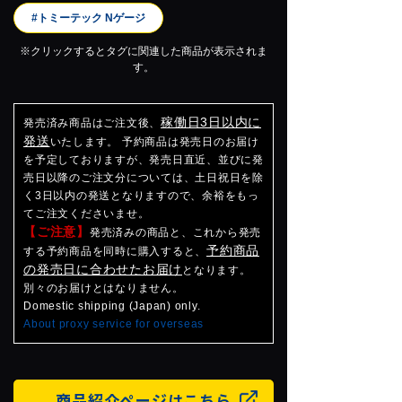
#トミーテック Nゲージ
※クリックするとタグに関連した商品が表示されま
す。
稼働日3日以内に
発売済み商品はご注文後、
発送
いたします。 予約商品は発売日のお届け
を予定しておりますが、発売日直近、並びに発
売日以降のご注文分については、土日祝日を除
く3日以内の発送となりますので、余裕をもっ
てご注文くださいませ。
【ご注意】
発売済みの商品と、これから発売
予約商品
する予約商品を同時に購入すると、
の発売日に合わせたお届け
となります。
別々のお届けとはなりません。
Domestic shipping (Japan) only.
About proxy service for overseas
商品紹介ページはこちら