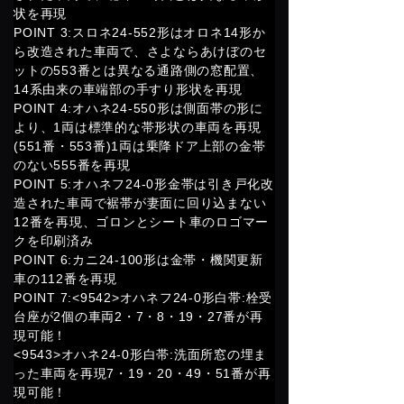
状を再現
POINT 3:スロネ24-552形はオロネ14形か
ら改造された車両で、さよならあけぼのセ
ットの553番とは異なる通路側の窓配置、
14系由来の車端部の手すり形状を再現
POINT 4:オハネ24-550形は側面帯の形に
より、1両は標準的な帯形状の車両を再現
(551番・553番)1両は乗降ドア上部の金帯
のない555番を再現
POINT 5:オハネフ24-0形金帯は引き戸化改
造された車両で裾帯が妻面に回り込まない
12番を再現、ゴロンとシート車のロゴマー
クを印刷済み
POINT 6:カニ24-100形は金帯・機関更新
車の112番を再現
POINT 7:<9542>オハネフ24-0形白帯:栓受
台座が2個の車両2・7・8・19・27番が再
現可能！
<9543>オハネ24-0形白帯:洗面所窓の埋ま
った車両を再現7・19・20・49・51番が再
現可能！