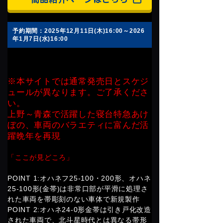
予約期間：2025年12月11日(木)16:00～2026
年1月7日(水)16:00
※本サイトでは通常発売日とスケジ
ュールが異なります。ご了承くださ
い。
上野～青森で活躍した寝台特急あけ
ぼの、車両のバラエティに富んだ活
躍晩年を再現
「ここが見どころ」
POINT 1:オハネフ25-100・200形、オハネ
25-100形(金帯)は非常口部が平滑に処理さ
れた車両を帯彫刻のない車体で新規製作
POINT 2:オハネ24-0形金帯は引き戸化改造
された車両で、北斗星時代とは異なる帯形