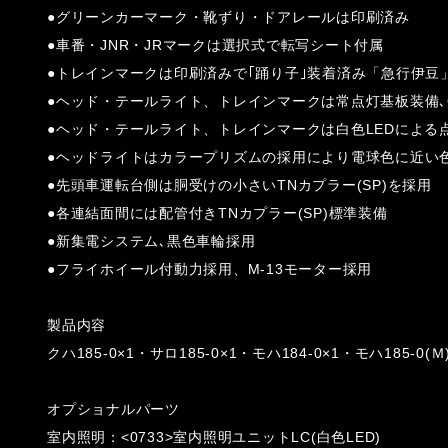
●グリーンカーマーク・靴ずり・ドアレールは印刷済み
●車番・JNR・JRマークは選択式で転写シート付属
●トレインマークは印刷済みで｢踊り子｣装着済み「急行伊豆
●ヘッド・テールライト、トレインマークは常点灯基板装備､O
●ヘッド・テールライト、トレインマークは白色LEDによる
●ヘッドライトはカラープリズムの採用により電球色に近い
●先頭車運転台側は胴受けの小さいTNカプラー(SP)を採用
●各連結面間には配管付きTNカプラー(SP)標準装備
●新集電システム､黒色車輪採用
●フライホイール付動力採用、M-13モーター採用
製品内容
クハ185-0×1・サロ185-0×1・モハ184-0×1・モハ185-0(Ｍ
オプショナルパーツ
室内照明：<0733>室内照明ユニットLC(白色LED)