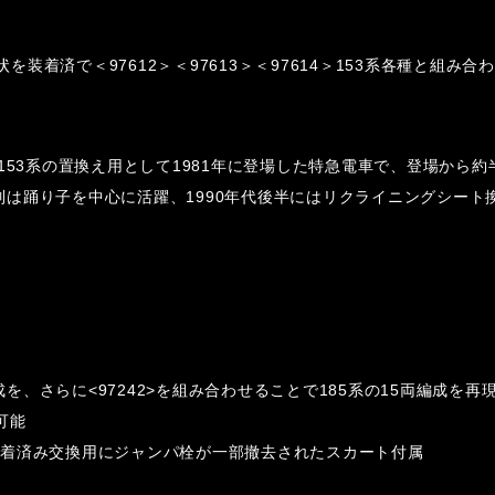
状を装着済で＜97612＞＜97613＞＜97614＞153系各種と組
153系の置換え用として1981年に登場した特急電車で、登場から
は踊り子を中心に活躍、1990年代後半にはリクライニングシート換
成を、さらに<97242>を組み合わせることで185系の15両編成を再
可能
装着済み交換用にジャンパ栓が一部撤去されたスカート付属