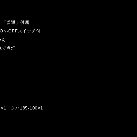
」「普通」付属
N-OFFスイッチ付
点灯
色で点灯
)×1・クハ185-100×1