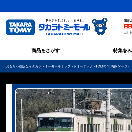
電話
土日祝
商品をさがす
特集を
おもちゃ通販ならタカラトミーモールトップ
トミーテック
TOMIX /車両(Nゲージ）