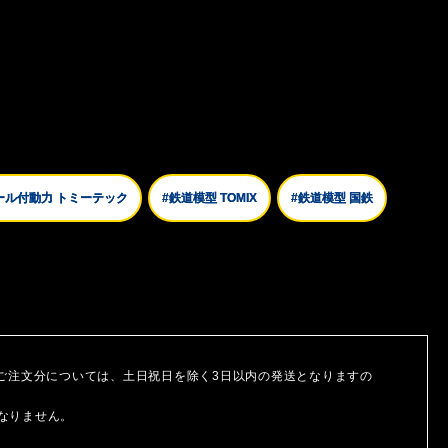
ール付動力 トミーテック
#鉄道模型 TOMIX
#鉄道模型 国鉄
ご注文分については、土日祝日を除く3日以内の発送となりますの
なりません。