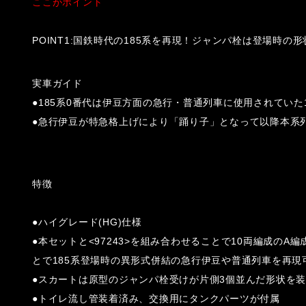
ここがポイント
POINT1:国鉄時代の185系を再現！ジャンパ栓は登場時の形
実車ガイド
●185系0番代は伊豆方面の急行・普通列車に使用されていた
●急行伊豆が特急格上げにより「踊り子」となって以降本系列
特徴
●ハイグレード(HG)仕様
●本セットと<97243>を組み合わせることで10両編成のA編
とで185系登場時の異形式併結の急行伊豆や普通列車を再現
●スカートは原型のジャンパ栓受けが片側3個並んだ形状を
●トイレ流し管装着済み、交換用にタンクパーツが付属