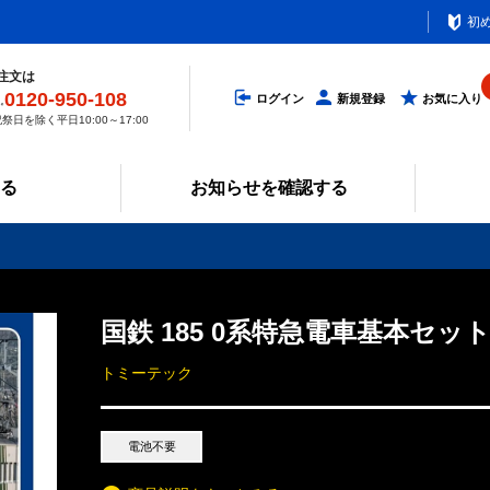
初
注文は
0120-950-108
ログイン
新規登録
お気に入り
祭日を除く平日10:00～17:00
みる
お知らせを確認する
国鉄 185 0系特急電車基本セット
トミーテック
電池不要