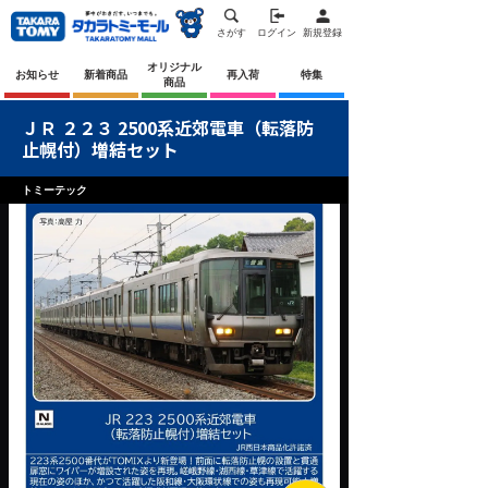
さがす
ログイン
新規登録
オリジナル
お知らせ
新着商品
再入荷
特集
商品
ＪＲ ２２３ 2500系近郊電車（転落防
止幌付）増結セット
トミーテック