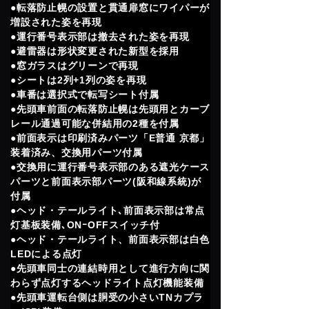
●転落防止幌の設置と貫通扉窓にワイパーが
増設された姿を再現
●運行番号表示部は撤去された姿を再現
●避雷器は形状変更された新型を採用
●窓ガラスはグリーンで再現
●シートは2列+1列の姿を再現
●車番は選択式で転写シート付属
●先頭車前面の転落防止幌は先頭用とカーブ
レール通過可能な併結用の2種を付属
●前面表示は印刷済みパーツ「E普通 京都」
装着済み、交換用パーツ付属
●交換用に運行番号表示部のある遮光ケース
パーツと前面表示部パーツ(阪和線系統)が
付属
●ヘッド・テールライト､前面表示部は常点
灯基板装備､ONｰOFFスイッチ付
●ヘッド・テールライト、前面表示部は白色
LEDによる点灯
●先頭車同士の連結時用として進行方向に関
わらず点灯するヘッドライト点灯機能装備
●先頭車運転台側は胴受の小さいTNカプラ