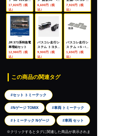
別快速
系青梅線2両セ
ション80 国際
17,820円（税
6,600円（税
7,920円（税
ット
興業
込）
込）
込）
JR 373系特急電
バスコレ走行シ
バスコレ走行シ
車増結セット
ステム トヨタS
ステム＜S－00
ORA動力セット
1－2＞ 道路パ
12,980円（税
9,900円（税
1,650円（税
＜徳島バス仕様
ーツS70－RO(8
込）
込）
込）
＞
本セット)
この商品の関連タグ
#セット トミーテック
#Nゲージ TOMIX
#車両 トミーテック
#トミーテック Nゲージ
#車両 セット
※クリックするとタグに関連した商品が表示されま