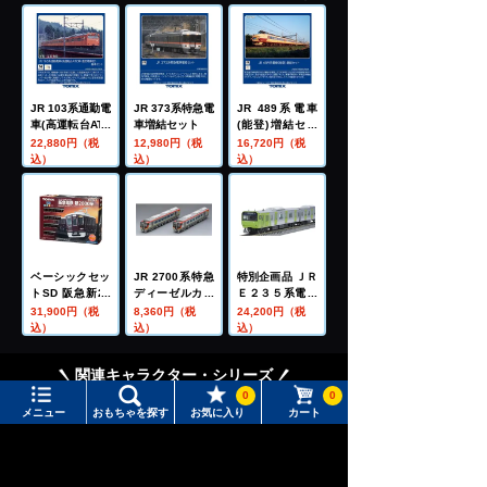
JR 103系通勤電
JR 373系特急電
JR 489系電車
車(高運転台ATC
車増結セット
(能登)増結セッ
車・豊田電車区)
ト
22,880円（税
12,980円（税
16,720円（税
基本セット
込）
込）
込）
ベーシックセッ
JR 2700系特急
特別企画品 ＪＲ
トSD 阪急新20
ディーゼルカー
Ｅ２３５系電車
00系
増結セット
（山手線・１０
31,900円（税
8,360円（税
24,200円（税
３系ラッピング
込）
込）
込）
車）セット
関連キャラクター・シリーズ
0
0
メニュー
おもちゃを探す
お気に入り
カート
メニュー
おもちゃをさがす