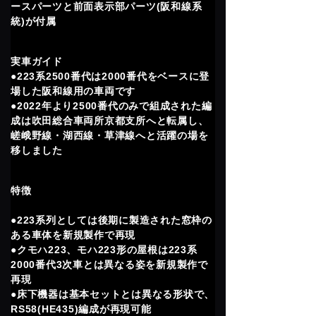
ースパーツと前面表示部パーツ(阪和線系
統)が付属
実車ガイド
●223系2500番代は2000番代をベースに登
場した阪和線用の車両です
●2022年より2500番代のみで組成された編
成は吹田総合車両所京都支所へと転属し、
嵯峨野線・湖西線・草津線へと活躍の場を
移しました
特徴
●223系列としては後期に製造された窓枠の
ある車体を新規製作で再現
●クモハ223、モハ223形の屋根は223系
2000番代3次車とは異なる姿を新規製作で
再現
●床下機器は基本セットとは異なる形状で、
RS58(HE435)編成が再現可能