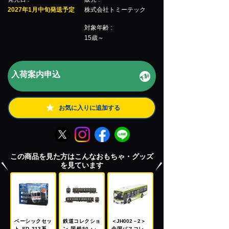
2027年1月中旬発送予定
株式会社トミーテック
対象年齢 :
15歳～
入荷案内申込
お気に入りに追加する
この商品を見た方はこんなおもちゃ・グッズ
を見ています
ベーシックセッ
鉄道コレクショ
＜JH002－2＞
ト SD 313系特
ン 国鉄50・40
全国バスコレク