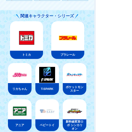
関連キャラクター・シリーズ
トミカ
プラレール
ポケットモン
リカちゃん
T-SPARK
スター
新幹線変形ロ
アニア
ベビートイ
ボ シンカリ
オン