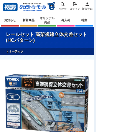
さがす
ログイン
新規登録
オリジナル
お知らせ
新着商品
再入荷
特集
商品
レールセット 高架複線立体交差セット
(HCパターン)
トミーテック