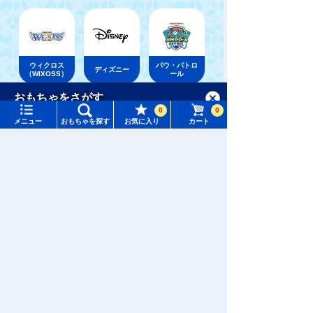
ウィクロス
パウ・パトロ
ディズニー
（WIXOSS）
ール
メニュー
おもちゃをさがす
0
0
おもちゃ通販ならタカラトミーモールトップ
メニュー
おもちゃを探す
お気に入り
カート
トミーテック
TOMIX /ベーシックセット
タカラトミーモール トップ
さがす
マイページ
注目ワード
購入履歴
#ホロビートカードゲーム
#トイ・ストーリー
入荷案内申し込み商品リスト
#ピクチューブ
#Nuiパン
所持クーポン一覧
#スクランブルポリスステーション
会員情報変更
キャラクター・シリーズからおもちゃ・グッズをさがす
すべてのメニューを見る
年齢別からおもちゃ・グッズをさがす