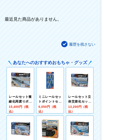
最近見た商品がありません。
履歴を残さない
あなたへのおすすめおもちゃ・グッズ
レールセット複
ミニレールセッ
レールセット立
線化両渡りポイ
トポイントセッ
体交差化セット
ントセット
ト（ＭＢパター
（Ｃパターン）
15,400円（税
6,050円（税
13,200円（税
ン）
込）
込）
込）