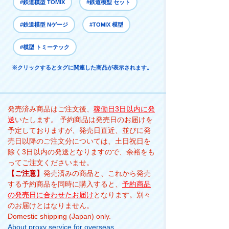
#鉄道模型 TOMIX
#鉄道模型 セット
#鉄道模型 Nゲージ
#TOMIX 模型
#模型 トミーテック
※クリックするとタグに関連した商品が表示されます。
発売済み商品はご注文後、
稼働日3日以内に発
送
いたします。 予約商品は発売日のお届けを
予定しておりますが、発売日直近、並びに発
売日以降のご注文分については、土日祝日を
除く3日以内の発送となりますので、余裕をも
ってご注文くださいませ。
【ご注意】
発売済みの商品と、これから発売
する予約商品を同時に購入すると、
予約商品
の発売日に合わせたお届け
となります。別々
のお届けとはなりません。
Domestic shipping (Japan) only.
About proxy service for overseas