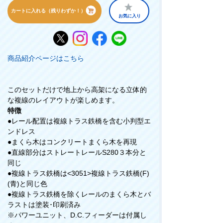
カートに入れる（残りわずか！）
お気に入り
商品紹介ページはこちら
このセットだけで地上から高架になる立体的
な複線のレイアウトが楽しめます。
特徴
●レール配置は複線トラス鉄橋を含む小判型エ
ンドレス
●まくら木はコンクリートまくら木を再現
●直線部分はストレートレールS280３本分と
同じ
●複線トラス鉄橋は<3051>複線トラス鉄橋(F)
(青)と同じ色
●複線トラス鉄橋を除くレールのまくら木とバ
ラストは塗装･印刷済み
※パワーユニット、D.C.フィーダーは付属し