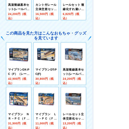
高架複線基本セ
カント付レール
レールセット 複
ット(レールパタ
立体交差セット
線化すれ違いセ
ーンHA)
ＣＣ
ット
24,200円（税
16,500円（税
6,820円（税
込）
込）
込）
この商品を見た方はこんなおもちゃ・グッズ
を見ています
マイプランDX-P
マイプランDT-P
高架複線基本セ
C（F）（レール
C(F)
ット(レールパタ
パターンＡ＋Ｂ
ーンHA)
42,900円（税
30,800円（税
24,200円（税
＋Ｃ）
込）
込）
込）
マイプラン Ｎ
マイプラン Ｌ
レールセット立
Ｒ－ＰＣ（Ｆ）
Ｔ－ＰＣ（Ｆ）
体交差化セット
（レールパター
（レールパター
（Ｃパターン）
31,900円（税
11,000円（税
13,200円（税
ンＡ＋Ｂ）
ンＡ）
込）
込）
込）