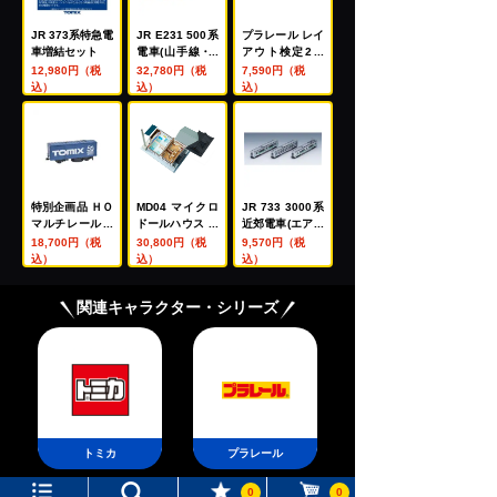
JR 373系特急電
JR E231 500系
プラレール レイ
車増結セット
電車(山手線・1
アウト検定2級
次車)基本セット
セット
12,980円（税
32,780円（税
7,590円（税
込）
込）
込）
特別企画品 ＨＯ
MD04 マイクロ
JR 733 3000系
マルチレールク
ドールハウス 銭
近郊電車(エアポ
リーニングカー
湯
ート)増結セット
18,700円（税
30,800円（税
9,570円（税
（トミックス５
込）
込）
込）
０周年記念カラ
ー）
関連キャラクター・シリーズ
トミカ
プラレール
0
0