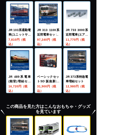
JR 103系通勤電
JR 313 1100系
JR 733 3000系
車(ユニットサッ
近郊電車セット
近郊電車(エアポ
シ･豊田電車区)
ート)基本セット
7,810円（税
97,240円（税
11,770円（税
増結セット
込）
込）
込）
JR 489系電車
ベーシックセッ
JR 373系特急電
(能登)増結セッ
トSD 阪急新20
車増結セット
ト
00系
16,720円（税
31,900円（税
12,980円（税
込）
込）
込）
この商品を見た方はこんなおもちゃ・グッズ
を見ています