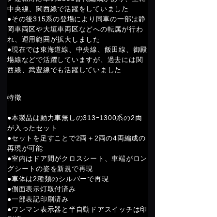
中央線、関西線で活躍をしていました
●その後315系の登場により同車の一部は静
岡車両区や大垣車両区などへの転属が行わ
れ、運用範囲が拡大しました
●現在では東海道線、中央線、飯田線、御殿
場線などで活躍していますが、過去には関
西線、武豊線でも活躍していました
特徴
●本製品は動力車無しの313ｰ1300系の2両
が入ったセット
●
セットを足すことで2両＋2両の4両編成の
再現が可能
●室内はドア間がクロスシート、車端がロン
グシートの姿を新規で再現
●車体は2種類のシルバーで再現
●側面表示灯取付済み
●一部表記印刷済み
●ワンマン表示器と半自動ドアスイッチは印