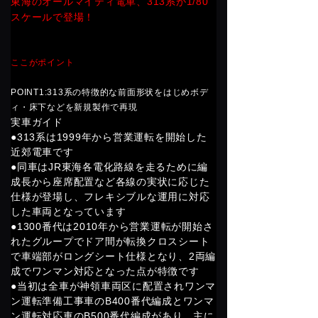
東海のオールマイティ電車、313系が1/80
スケールで登場！
ここがポイント
POINT1:313系の特徴的な前面形状をはじめボデ
ィ・床下などを新規製作で再現
実車ガイド
●313系は1999年から営業運転を開始した
近郊電車です
●同車はJR東海各電化路線を走るために編
成長から座席配置など各線の実状に応じた
仕様が登場し、フレキシブルな運用に対応
した車両となっています
●1300番代は2010年から営業運転が開始さ
れたグループでドア間が転換クロスシート
で車端部がロングシート仕様となり、2両編
成でワンマン対応となった点が特徴です
●当初は全車が神領車両区に配置されワンマ
ン運転準備工事車のB400番代編成とワンマ
ン運転対応車のB500番代編成があり、主に