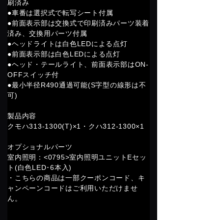
刷済み
●車番は選択式で転写シート付属
●前面表示部は交換式で印刷済みパーツ装着
済み、交換用パーツ付属
●ヘッドライトは白色LEDによる点灯
●前面表示部は白色LEDによる点灯
●ヘッド・テールライト、前面表示部はON-
OFFスイッチ付
●最小半径R490通過可能(S字型の線形は不
可)
製品内容
クモハ313-1300(T)×1・クハ312-1300×1
オプショナルパーツ
室内照明：<0795>室内照明ユニットEセッ
ト(白色LED･6本入)
・こちらの商品は一部クーポンコード、キ
ャンペーンコードはご利用いただけませ
ん。