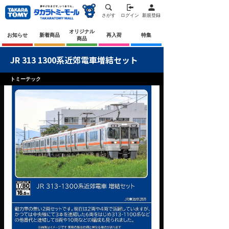
さがす
ログイン
新規登録
オリジナル
お知らせ
新着商品
再入荷
特集
商品
JR 313 1300系近郊電車増結セット
トミーテック