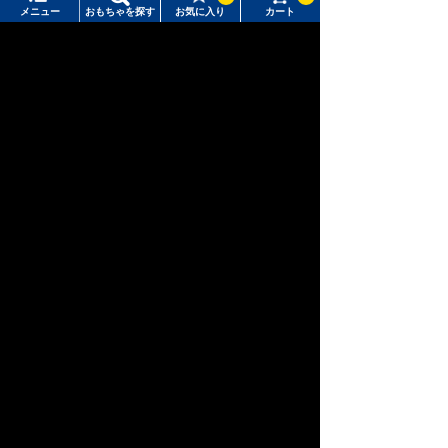
メニュー
おもちゃを探す
お気に入り
カート
メニュー
おもちゃをさがす
ポケットモン
リカちゃん
T-SPARK
スター
タカラトミーモール トップ
さがす
マイページ
注目ワード
購入履歴
#ホロビートカードゲーム
#トイ・ストーリー
新幹線変形ロ
アニア
ベビートイ
ボ シンカリ
入荷案内申し込み商品リスト
#ピクチューブ
#Nuiパン
オン
所持クーポン一覧
#スクランブルポリスステーション
会員情報変更
キャラクター・シリーズからおもちゃ・グッズをさがす
ウィクロス
パウ・パトロ
すべてのメニューを見る
ディズニー
（WIXOSS）
ール
年齢別からおもちゃ・グッズをさがす
ユーザーメニュー
ジャンルからおもちゃ・グッズをさがす
おもちゃ通販ならタカラトミーモールトップ
ログイン
トミーテック
TOMIX/車両(1/80スケール16.5mmゲージ）
新着商品からおもちゃ・グッズをさがす
新規会員登録
オリジナル商品からおもちゃ・グッズをさがす