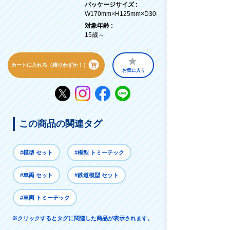
パッケージサイズ :
W170mm×H125mm×D30mm
対象年齢 :
15歳～
カートに入れる（残りわずか！）
お気に入り
この商品の関連タグ
#模型 セット
#模型 トミーテック
#車両 セット
#鉄道模型 セット
#車両 トミーテック
※クリックするとタグに関連した商品が表示されます。