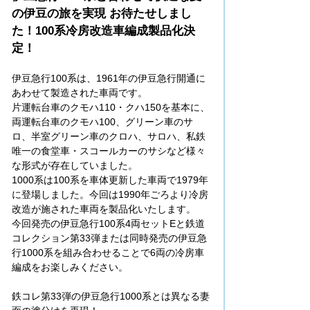
の伊豆の旅を実現 お待たせしまし
た！100系冷房改造車編成製品化決
定！
伊豆急行100系は、1961年の伊豆急行開通に
あわせて製造された車両です。
片運転台車のクモハ110・クハ150を基本に、
両運転台車のクモハ100、グリーン車のサ
ロ、半室グリーン車のクロハ、サロハ、私鉄
唯一の食堂車・スコールカーのサシなど様々
な形式が存在していました。
1000系は100系を車体更新した車両で1979年
に登場しました。今回は1990年ごろより冷房
改造が施された車両を製品化いたします。
今回発売の伊豆急行100系4両セットEと鉄道
コレクション第33弾または同時発売の伊豆急
行1000系を組み合わせることで6両の冷房車
編成をお楽しみください。
鉄コレ第33弾の伊豆急行1000系とは異なる妻