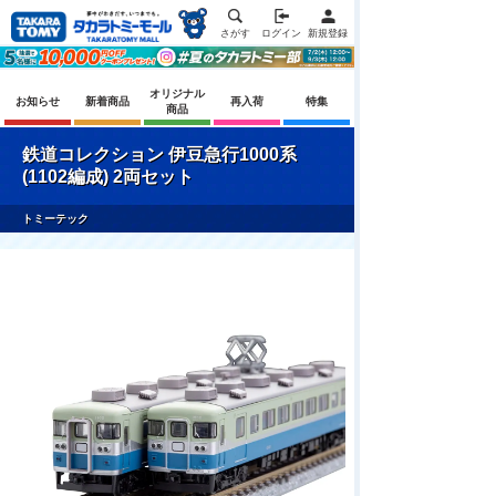
さがす
ログイン
新規登録
オリジナル
お知らせ
新着商品
再入荷
特集
商品
鉄道コレクション 伊豆急行1000系
(1102編成) 2両セット
トミーテック