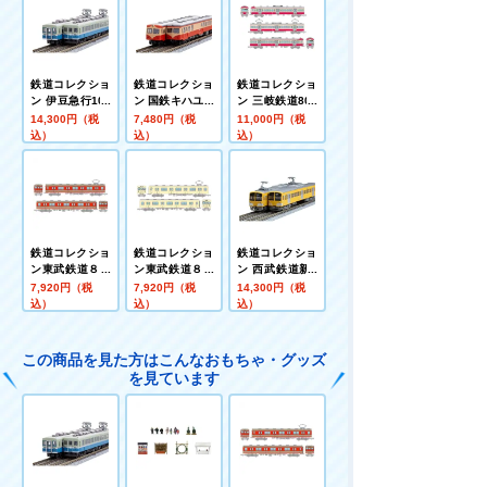
鉄道コレクショ
鉄道コレクショ
鉄道コレクショ
ン 伊豆急行100
ン 国鉄キハユニ
ン 三岐鉄道801
系4両セットE
15形 2両セット
系803編成赤電
14,300円（税
7,480円（税
11,000円（税
カラー3両セッ
込）
込）
込）
ト
鉄道コレクショ
鉄道コレクショ
鉄道コレクショ
ン東武鉄道８５
ン東武鉄道８５
ン 西武鉄道新1
００型８５２７
００型８５６０
01系263編成 4
7,920円（税
7,920円（税
14,300円（税
編成ツートンカ
編成セイジクリ
両セットB
込）
込）
込）
ラー非冷房２両
ーム非冷房２両
セット
セット
この商品を見た方はこんなおもちゃ・グッズ
を見ています