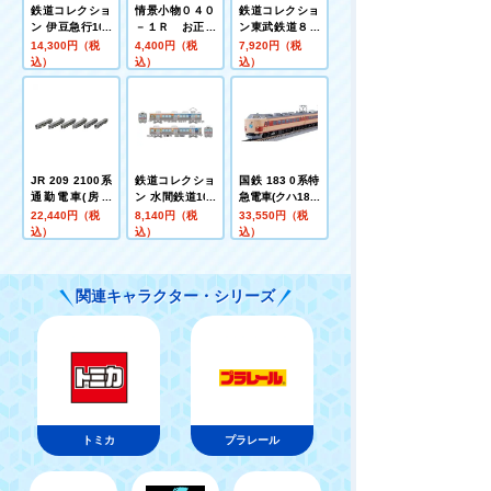
鉄道コレクショ
情景小物０４０
鉄道コレクショ
ン 伊豆急行100
－１Ｒ お正月
ン東武鉄道８５
系4両セットE
セット１Ｒ
００型８５２７
14,300円（税
4,400円（税
7,920円（税
編成ツートンカ
込）
込）
込）
ラー非冷房２両
セット
JR 209 2100系
鉄道コレクショ
国鉄 183 0系特
通勤電車(房総
ン 水間鉄道100
急電車(クハ183-
色・6両編成)セ
0形東京製綱号2
0) 基本セットA
22,440円（税
8,140円（税
33,550円（税
ット
両セットC
込）
込）
込）
関連キャラクター・シリーズ
トミカ
プラレール