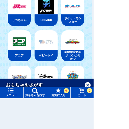
ポケットモン
リカちゃん
T-SPARK
スター
新幹線変形ロ
アニア
ベビートイ
ボ シンカリ
オン
メニュー
おもちゃをさがす
ウィクロス
パウ・パトロ
0
0
ディズニー
（WIXOSS）
ール
メニュー
おもちゃを探す
お気に入り
カート
タカラトミーモール トップ
さがす
マイページ
おもちゃ通販ならタカラトミーモールトップ
トミーテック
鉄道コレクション
車両
注目ワード
購入履歴
#ホロビートカードゲーム
#トイ・ストーリー