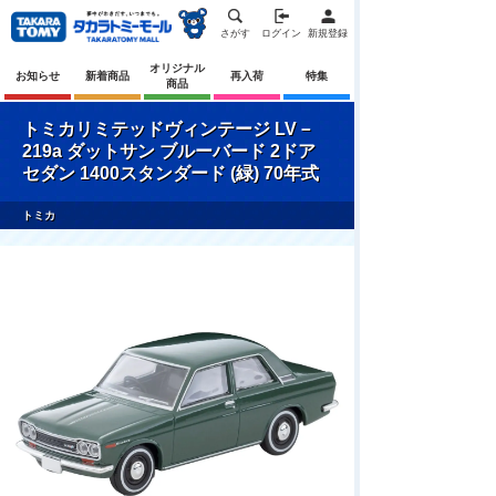
さがす
ログイン
新規登録
オリジナル
お知らせ
新着商品
再入荷
特集
商品
トミカリミテッドヴィンテージ LV－
219a ダットサン ブルーバード 2ドア
セダン 1400スタンダード (緑) 70年式
トミカ