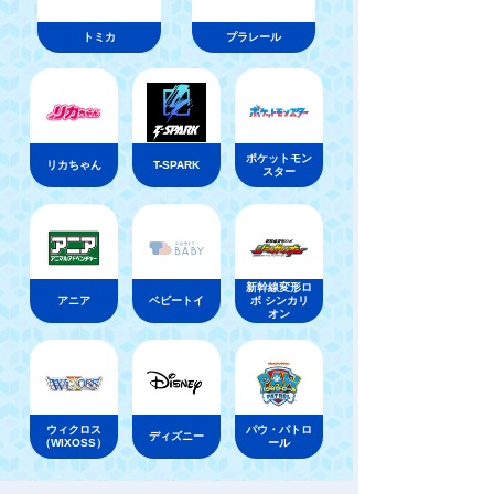
トミカ
プラレール
ポケットモン
リカちゃん
T-SPARK
スター
新幹線変形ロ
アニア
ベビートイ
ボ シンカリ
オン
ウィクロス
パウ・パトロ
ディズニー
（WIXOSS）
ール