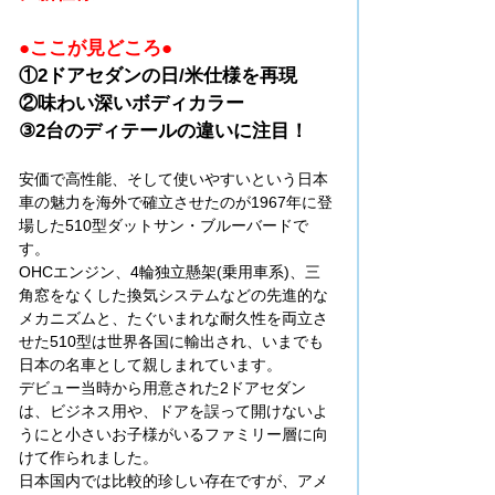
●ここが見どころ●
①2ドアセダンの日/米仕様を再現
②味わい深いボディカラー
③2台のディテールの違いに注目！
安価で高性能、そして使いやすいという日本
車の魅力を海外で確立させたのが1967年に登
場した510型ダットサン・ブルーバードで
す。
OHCエンジン、4輪独立懸架(乗用車系)、三
角窓をなくした換気システムなどの先進的な
メカニズムと、たぐいまれな耐久性を両立さ
せた510型は世界各国に輸出され、いまでも
日本の名車として親しまれています。
デビュー当時から用意された2ドアセダン
は、ビジネス用や、ドアを誤って開けないよ
うにと小さいお子様がいるファミリー層に向
けて作られました。
日本国内では比較的珍しい存在ですが、アメ