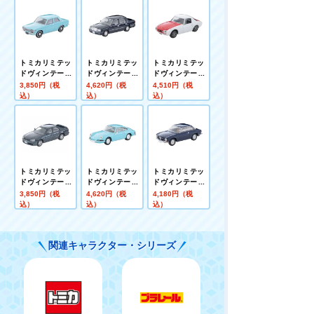
トミカリミテッ
トミカリミテッ
トミカリミテッ
ドヴィンテージ
ドヴィンテージ
ドヴィンテージ
LV－220a ダッ
ネオ LV－N375
LV－215a トヨ
3,850円（税
4,620円（税
4,510円（税
トサン510 2ド
a トヨタ クラウ
タ スポーツ800
込）
込）
込）
アセダン 北米仕
ンセダン スーパ
カスタムカラー
様(水色) 69年式
ーデラックス
仕様 (白／赤) 65
(紺)
年式
トミカリミテッ
トミカリミテッ
トミカリミテッ
ドヴィンテージ
ドヴィンテージ
ドヴィンテージ
ネオ LVーN170
LV－110c ポル
LV－154c アル
3,850円（税
4,620円（税
4,180円（税
c 日産 スカイラ
シェ911 (水色)
ファロメオ GT
込）
込）
込）
イン 4ドアスポ
65年式
1300 ジュニア
ーツセダン 25G
(紺)
T-X (紺)
関連キャラクター・シリーズ