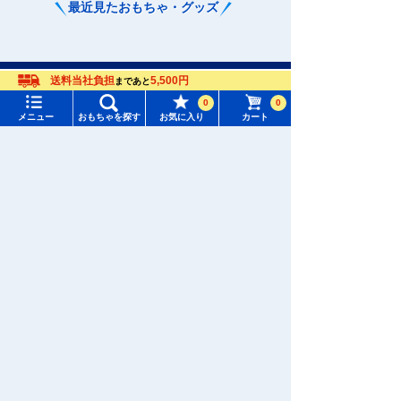
最近見たおもちゃ・グッズ
メニュー
おもちゃをさがす
送料当社負担
5,500円
まであと
0
0
メニュー
おもちゃを探す
お気に入り
カート
タカラトミーモール トップ
最近見た商品がありません。
さがす
マイページ
注目ワード
購入履歴
�������c���Ȃ�
#ホロビートカードゲーム
#トイ・ストーリー
入荷案内申し込み商品リスト
#ピクチューブ
#Nuiパン
おもちゃ通販ならタカラトミーモールトップ
トミカ
トミカリミテッドヴィンテージ
所持クーポン一覧
#スクランブルポリスステーション
会員情報変更
キャラクター・シリーズからおもちゃ・グッズをさがす
すべてのメニューを見る
年齢別からおもちゃ・グッズをさがす
ユーザーメニュー
ジャンルからおもちゃ・グッズをさがす
ログイン