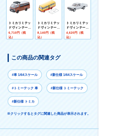
式
年式
トミカリミテッ
トミカリミテッ
トミカリミテッ
ドヴィンテージ
ドヴィンテージ
ドヴィンテージ
NEO LVーN310
ネオ LV－N60b
ネオ LV－N373
6,710円（税
8,140円（税
4,620円（税
d マツダ ボンゴ
日産 シビリアン
a ダットサン ト
込）
込）
込）
ブローニイ バン
幼稚園バス (黄
ラック キングキ
カスタム仕様
／赤)
ャブ GL (白) 83
(茶) ルーフキャ
年式
リア、フィギュ
この商品の関連タグ
ア付
#車 1/64スケール
#新仕様 1/64スケール
#トミーテック 車
#新仕様 トミーテック
#新仕様 トミカ
※クリックするとタグに関連した商品が表示されます。