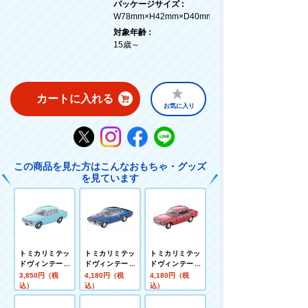
パッケージサイズ :
W78mm×H42mm×D40mm
対象年齢 :
15歳～
カートに入れる
お気に入り
この商品を見た方はこんなおもちゃ・グッズ
を見ています
トミカリミテッ
トミカリミテッ
トミカリミテッ
ドヴィンテージ
ドヴィンテージ
ドヴィンテージ
LV－220a ダッ
ネオ LVーN359
LV-212b ニッサ
3,850円（税
4,180円（税
4,180円（税
トサン510 2ド
a 日産 グロリア
ンプリンス スカ
込）
込）
込）
アセダン 北米仕
2ドアHT 2800
イライン 2000
様(水色) 69年式
SGL (紺) 75年
GT-B （赤） 67