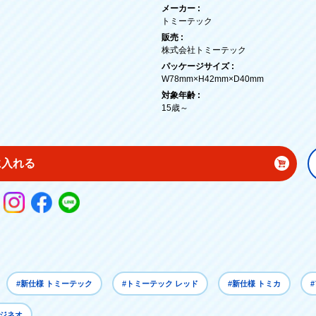
メーカー :
トミーテック
販売 :
株式会社トミーテック
パッケージサイズ :
W78mm×H42mm×D40mm
対象年齢 :
15歳～
に入れる
#新仕様 トミーテック
#トミーテック レッド
#新仕様 トミカ
ージネオ