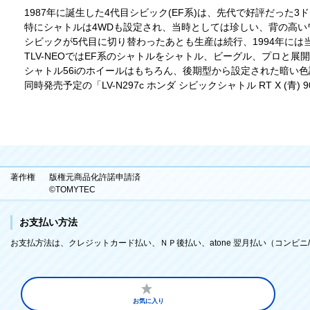
1987年に誕生した4代目シビック(EF系)は、先代で好評だった
特にシャトルは4WDも設定され、当時としては珍しい、背の高い
シビックが5代目に切り替わったあとも生産は続行、1994年に
TLV-NEOではEF系のシャトルをシャトル、ビーグル、プロと
シャトル56iのホイールはもちろん、後期型から設定された暗い
同時発売予定の「LV-N297c ホンダ シビックシャトル RT X 
著作権
版権元商品化許諾申請済
©TOMYTEC
お支払い方法
お支払方法は、クレジットカード払い、ＮＰ後払い、atone 翌月払い（コンビニ/口
お気に入り