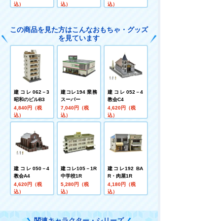
込）
込）
込）
この商品を見た方はこんなおもちゃ・グッズ
を見ています
建コレ062－3
建コレ194 業務
建コレ052－4
昭和のビルB3
スーパー
教会C4
4,840円（税
7,040円（税
4,620円（税
込）
込）
込）
建コレ050－4
建コレ105－1R
建コレ192 BA
教会A4
中学校1R
R・肉屋1R
4,620円（税
5,280円（税
4,180円（税
込）
込）
込）
関連キャラクター・シリーズ