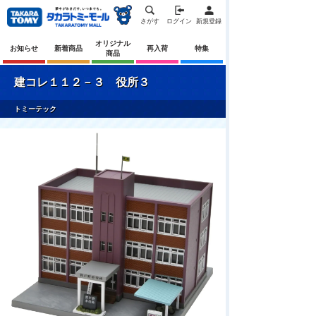
さがす
ログイン
新規登録
オリジナル
お知らせ
新着商品
再入荷
特集
商品
建コレ１１２－３ 役所３
トミーテック