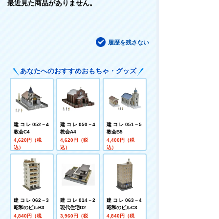
最近見た商品がありません。
履歴を残さない
あなたへのおすすめおもちゃ・グッズ
建コレ052－4
建コレ050－4
建コレ051－5
教会C4
教会A4
教会B5
4,620円（税
4,620円（税
4,400円（税
込）
込）
込）
建コレ062－3
建コレ014－2
建コレ063－4
昭和のビルB3
現代住宅D2
昭和のビルC3
4,840円（税
3,960円（税
4,840円（税