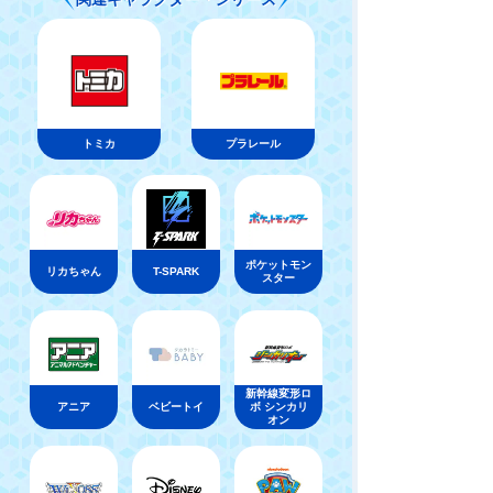
トミカ
プラレール
ポケットモン
リカちゃん
T-SPARK
スター
新幹線変形ロ
アニア
ベビートイ
ボ シンカリ
オン