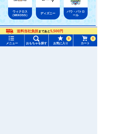
ウィクロス
パウ・パトロ
ディズニー
（WIXOSS）
ール
送料当社負担
5,500円
まであと
おもちゃ通販ならタカラトミーモールトップ
メニュー
おもちゃをさがす
トミーテック
TOMIX・ジオコレ /建物・レイアウト
0
0
商業・公共・一般施設
メニュー
おもちゃを探す
お気に入り
カート
タカラトミーモール トップ
さがす
マイページ
注目ワード
購入履歴
#ホロビートカードゲーム
#トイ・ストーリー
入荷案内申し込み商品リスト
#ピクチューブ
#Nuiパン
所持クーポン一覧
#スクランブルポリスステーション
会員情報変更
キャラクター・シリーズからおもちゃ・グッズをさがす
すべてのメニューを見る
年齢別からおもちゃ・グッズをさがす
ユーザーメニュー
ジャンルからおもちゃ・グッズをさがす