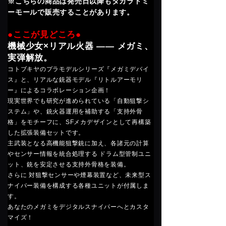
※こちらの商品は発売日以降もタカラトミ
ーモールで販売することがあります。
●ここが見どころ●
機械少女×リアル火器 ―― メガミ、
実弾解放。
コトブキヤのプラモデルシリーズ『メガミデバイ
ス』と、リアルな銃器モデル『リトルアーモリ
ー』によるコラボレーション企画！
現実世界でも研究が進められている「自動狙撃シ
ステム」や、銃火器運用を補助する「支持外骨
格」をモチーフに、SFメカデザインとして再構築
した拡張装備セットです。
主武装となる高機能狙撃銃に加え、各諸元の計算
センサー情報を統合処理する ドラム型管制ユニ
ット、銃を安定させる支持外骨格を装備。
さらに 対狙撃センサーや煙幕装置など、未来型ス
ナイパー装備を構成する各種ユニットが付属しま
す。
あなたのメガミをデジタルスナイパーへとカスタ
マイズ！