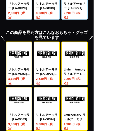
リトルアーモリ
リトルアーモリ
リトルアーモリ
ー [LA-OP23]メ
ー [LA-GG03]ガ
ー [LA-OP21]メ
ガミデバイス用
ンスリンガー・
ガミデバイス用
2,530円（税
3,080円（税
2,200円（税
銃の持ち手2(ホ
ガール クラエス
銃の持ち手(ホワ
込）
込）
込）
ワイト)
MP5・VP70タ
イト)
イプ
この商品を見た方はこんなおもちゃ・グッズ
を見ています
リトルアーモリ
リトルアーモリ
Little Armory
ー [LA-MD03]メ
ー [LA-OP24]メ
リトルアーモリ
ガミデバイス装
ガミデバイス用
ー[LA094]M249
4,180円（税
2,530円（税
2,200円（税
備セット マシン
銃の持ち手2(ブ
アップグレード
込）
込）
込）
ガンA
ラック)
タイプ
リトルアーモリ
リトルアーモリ
LittleArmory リ
ー [LA-GG03]ガ
ー [LA-GG04]ガ
トルアーモリー
ンスリンガー・
ンスリンガー・
LA063 XM2010
3,080円（税
3,080円（税
1,980円（税
ガール クラエス
ガール アンジェ
タイプ
込）
込）
込）