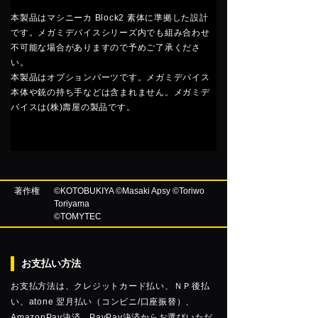
本製品はマシニーカ Block2 素体に準拠した設計
です。メガミデバイスシリーズ内でも組み合わせ
不可能な場合がありますので予めご了承くださ
い。
本製品はオプションパーツです。メガミデバイス
本体や銃の持ち手などは含まれません。メガミデ
バイスは(株)壽屋の製品です。
著作権
©KOTOBUKIYA ©Masaki Apsy ©Toriwo
Toriyama
©TOMYTEC
お支払い方法
お支払方法は、クレジットカード払い、ＮＰ後払
い、atone 翌月払い（コンビニ/口座振替）、
AmazonPay決済、PayPay決済からお選びいただ