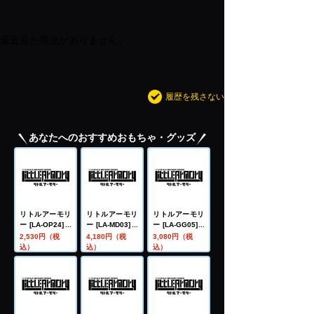
最近見た商品がありません。
履歴を残さない
あなたへのおすすめおもちゃ・グッズ
リトルアーモリ
リトルアーモリ
リトルアーモリ
ー [LA-OP24]メ
ー [LA-MD03]メ
ー [LA-GG05]ガ
ガミデバイス用
ガミデバイス装
ンスリンガー・
2,530円（税
4,180円（税
3,080円（税
銃の持ち手2(ブ
備セット マシン
ガール トリエラ
込）
込）
込）
ラック)
ガンA
M1897トレンチ
ガン・P230タ
イプ