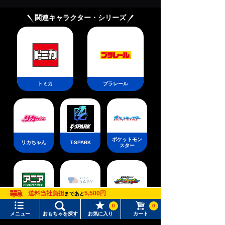
MP5・VP70タ
リカ AUG・M8
イプ
4タイプ
関連キャラクター・シリーズ
トミカ
プラレール
ポケットモン
リカちゃん
T-SPARK
スター
送料当社負担
5,500円
まであと
新幹線変形ロ
アニア
ベビートイ
ボ シンカリ
0
0
オン
メニュー
おもちゃを探す
お気に入り
カート