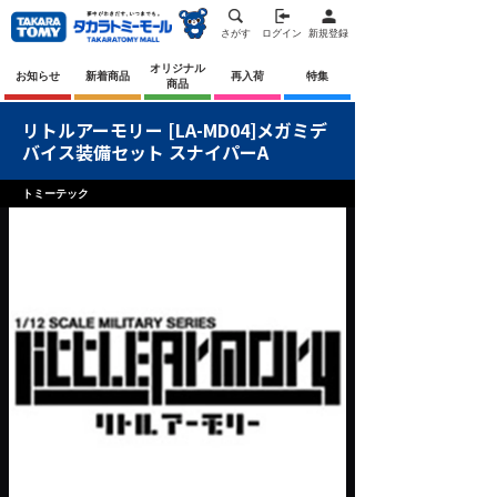
さがす
ログイン
新規登録
オリジナル
お知らせ
新着商品
再入荷
特集
商品
リトルアーモリー [LA-MD04]メガミデ
バイス装備セット スナイパーA
トミーテック